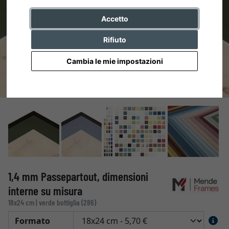
Accetto
Rifiuto
Cambia le mie impostazioni
1,4 mm Passepartout, dimensioni
interne su misura
18x24 cm | verde bottiglia (286)
Formato