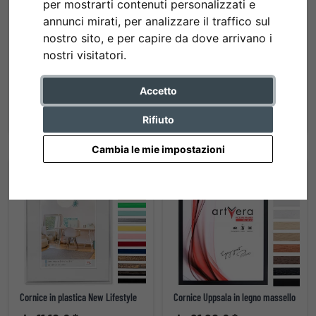
per mostrarti contenuti personalizzati e
annunci mirati, per analizzare il traffico sul
nostro sito, e per capire da dove arrivano i
nostri visitatori.
Cornice in legno Quadrum
Cornice in alluminio Econ angolare
da 40,55 € *
da 26,60 € *
Accetto
Rifiuto
Cambia le mie impostazioni
Cornice in plastica New Lifestyle
Cornice Uppsala in legno massello