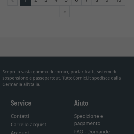
«
1
2
3
4
5
6
7
8
9
10
Avanti
»
Scopri la vasta gamma di cornici, portaritratti, sistemi di
sospensione e passepartout. TuttoCornici.it spedisce dalla
Germania all'Italia.
Service
Aiuto
Contatti
Spedizione e
pagamento
Carrello acquisti
FAQ - Domande
Account