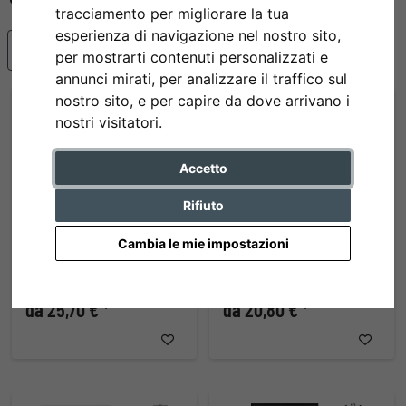
tracciamento per migliorare la tua
esperienza di navigazione nel nostro sito,
Articoli più popolari
per mostrarti contenuti personalizzati e
annunci mirati, per analizzare il traffico sul
nostro sito, e per capire da dove arrivano i
nostri visitatori.
Accetto
Rifiuto
Cambia le mie impostazioni
Portafoto multiplo Juliette per 4
Cornice multipla Home per 3 foto
foto
da 25,70 € *
da 20,80 € *