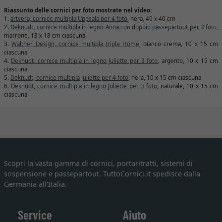
Riassunto delle cornici per foto mostrate nel video:
1.
artvera, cornice multipla Uppsala per 4 foto
, nera, 40 x 40 cm
2.
Deknudt, cornice multipla in legno Anna con doppio passepartout per 3 foto
,
marrone, 13 x 18 cm ciascuna
3.
Walther Design, cornice multipla tripla Home
, bianco crema, 10 x 15 cm
ciascuna
4.
Deknudt, cornice multipla in legno Juliette per 3 foto
, argento, 10 x 15 cm
ciascuna
5.
Deknudt, cornice multipla Juliette per 4 foto
, nera, 10 x 15 cm ciascuna
6.
Deknudt, cornice multipla in legno Juliette per 3 foto
, naturale, 10 x 15 cm
ciascuna
Scopri la vasta gamma di cornici, portaritratti, sistemi di
sospensione e passepartout. TuttoCornici.it spedisce dalla
Germania all'Italia.
Service
Aiuto