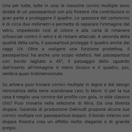
Una per tutte, tutte in una: le classiche cornici multiple sono
dotate di un passepartout con più finestre che contribuisce in
gran parte a proteggere il quadro. Lo spessore del cartoncino
è di circa due millimetri e permette di separare l’immagine dal
vetro, impedendo così al colore e alla carta di rimanere
schiacciati contro il vetro e di restare attaccati. A seconda della
qualità della carta, il passeartout protegge il quadro anche dai
raggi UV. Oltre a svolgere una funzione protettiva, il
passepartout ha anche uno scopo estetico. Nei passepartout
con bordo tagliato a 45°, il passaggio dello sguardo
dall’inserto all’immagine è meno brusco e il quadro, poi,
sembra quasi tridimensionale.
Su artvera puoi trovare cornici multiple in legno e dal design
minimalista della serie scandinava Less Is More. O per la tua
casa è meglio una cornice dal profilo con gola, in stile classico
chic? Puoi trovarla nella selezione di Mira. Da una diventa
doppia: l’azienda di produzione Deknudt propone alcune sue
cornici multiple con passepartout doppio. Il bordo interno con
doppia finestra crea un effetto molto elegante e di grande
pregio.