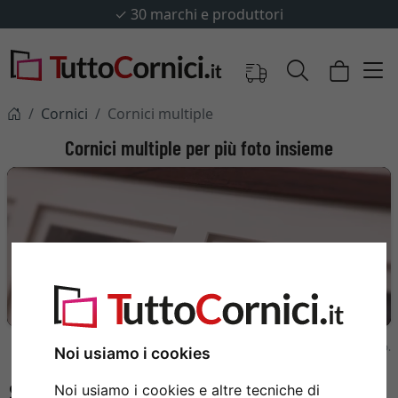
✓
30 marchi e produttori
Cornici
Cornici multiple
Cornici multiple per più foto insieme
CORNICI MULTIPLE
Cornici multiple composta da più cornici.
Le cornici per foto mostrate nel video si trovano più in basso nel testo.
Noi usiamo i cookies
Noi usiamo i cookies e altre tecniche di