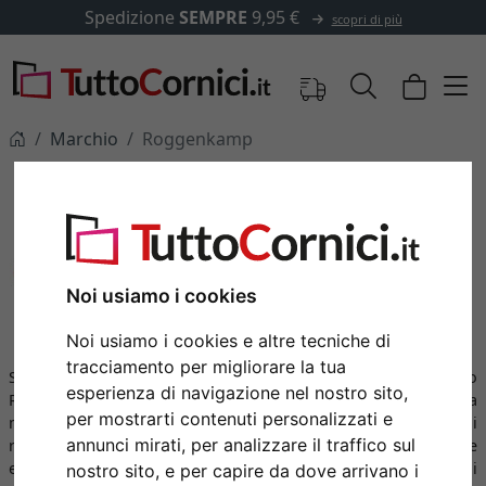
izione
SEMPRE
9,95 €
✓
500
scopri di più
Marchio
Roggenkamp
Cornici Roggenkamp
Cornici per foto del marchio Roggenkamp
Noi usiamo i cookies
Noi usiamo i cookies e altre tecniche di
tracciamento per migliorare la tua
Sin dalla sua fondazione nel
1969
, il marchio tedesco
esperienza di navigazione nel nostro sito,
Roggenkamp si è affermato nel mercato della cornice e non ha
per mostrarti contenuti personalizzati e
mai cessato di sviluppare prodotti di
alta qualità
, in grado di
annunci mirati, per analizzare il traffico sul
rispondere alle richieste di una clientela particolarmente
esigente. Grazie alle
comprovate capacità tecniche
, frutto di
nostro sito, e per capire da dove arrivano i