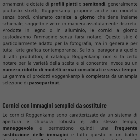
ornamenti e dotate di
profili piatti
o
semitondi
, generalmente
piuttosto stretti, Roggenkamp propone anche un modello
senza bordi, chiamato
cornice a giorno
che tiene insieme
schienale, soggetto e vetro in maniera assolutamente discreta.
Prodotte in legno o in alluminio, le cornici a giorno
custodiranno l’immagine senza farsi notare. Questo stile è
particolarmente adatto per la fotografia, ma in generale per
tutta l’arte grafica contemporanea. Se lo si paragona a quello
di altri produttori, il catalogo Roggenkamp non si fa certo
notare per la varietà della scelta e si concentra invece su un
numero ridotto di modelli ormai consolidati e senza tempo
.
La gamma di prodotti Roggenkamp è completata da un’ampia
selezione di
passepartout
.
Cornici con immagini semplici da sostituire
Le cornici Roggenkamp sono caratterizzate da un sistema di
apertura e chiusura robusto e, allo stesso tempo,
maneggevole
e permettono quindi una
frequente
sostituzione delle immagini
e tutto questo in un batter