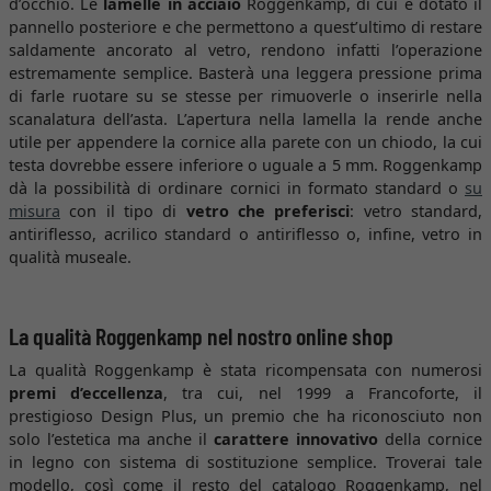
d’occhio. Le
lamelle in acciaio
Roggenkamp, di cui è dotato il
pannello posteriore e che permettono a quest’ultimo di restare
saldamente ancorato al vetro, rendono infatti l’operazione
estremamente semplice. Basterà una leggera pressione prima
di farle ruotare su se stesse per rimuoverle o inserirle nella
scanalatura dell’asta. L’apertura nella lamella la rende anche
utile per appendere la cornice alla parete con un chiodo, la cui
testa dovrebbe essere inferiore o uguale a 5 mm. Roggenkamp
dà la possibilità di ordinare cornici in formato standard o
su
misura
con il tipo di
vetro che preferisci
: vetro standard,
antiriflesso, acrilico standard o antiriflesso o, infine, vetro in
qualità museale.
La qualità Roggenkamp nel nostro online shop
La qualità Roggenkamp è stata ricompensata con numerosi
premi d’eccellenza
, tra cui, nel 1999 a Francoforte, il
prestigioso Design Plus, un premio che ha riconosciuto non
solo l’estetica ma anche il
carattere innovativo
della cornice
in legno con sistema di sostituzione semplice. Troverai tale
modello, così come il resto del catalogo Roggenkamp, nel