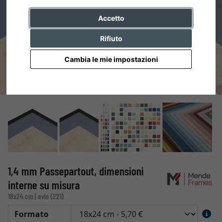
Accetto
Rifiuto
Cambia le mie impostazioni
1,4 mm Passepartout, dimensioni
interne su misura
18x24 cm | avio (221)
Formato