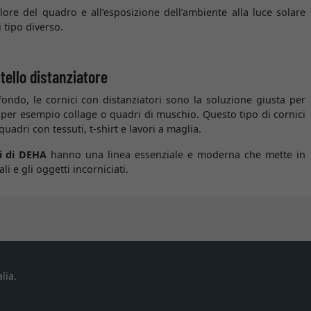
alore del quadro e all’esposizione dell’ambiente alla luce solare
 tipo diverso.
stello distanziatore
fondo, le cornici con distanziatori sono la soluzione giusta per
, per esempio collage o quadri di muschio. Questo tipo di cornici
uadri con tessuti, t-shirt e lavori a maglia.
ri di DEHA
hanno una linea essenziale e moderna che mette in
li e gli oggetti incorniciati.
lia.