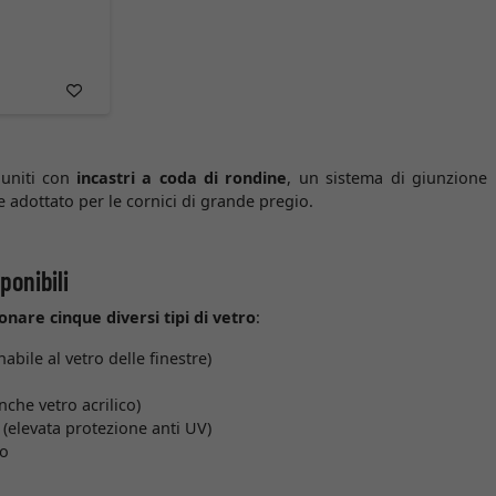
 uniti con
incastri a coda di rondine
, un sistema di giunzione
 adottato per le cornici di grande pregio.
sponibili
onare cinque diversi tipi di vetro
:
bile al vetro delle finestre)
anche vetro acrilico)
(elevata protezione anti UV)
so