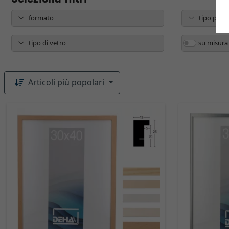
formato
tipo prod
tipo di vetro
su misura
Articoli più popolari