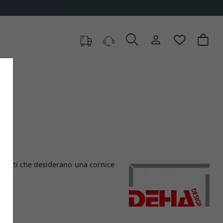
 tra cui scegliere
clienti che desiderano una cornice