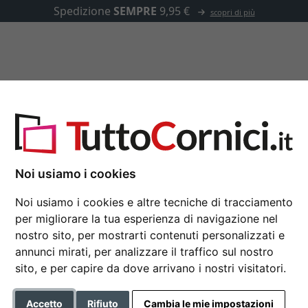
✓
500.000 articoli
u misura
Passepartout
Accessori
DEHA
Noi usiamo i cookies
Cornici per foto del marchio DEHA
Noi usiamo i cookies e altre tecniche di tracciamento
per migliorare la tua esperienza di navigazione nel
o ottimo rapporto qualità-prezzo e sono la soluzione giusta per i 
nostro sito, per mostrarti contenuti personalizzati e
annunci mirati, per analizzare il traffico sul nostro
enza più che decennale nel settore delle cornici.
sito, e per capire da dove arrivano i nostri visitatori.
Accetto
Rifiuto
Cambia le mie impostazioni