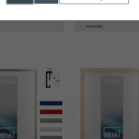
otto
colore
materiale