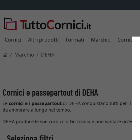
Cornici
Altri prodotti
Formati
Marchio
Cornici s
Marchio
DEHA
Cornici e passepartout di DEHA
Le
cornici e i passepartout
di DEHA conquistano tutti per il lor
da ammirare a lungo nel tempo.
DEHA produce le sue cornici in Germania e può vantare un’esperi