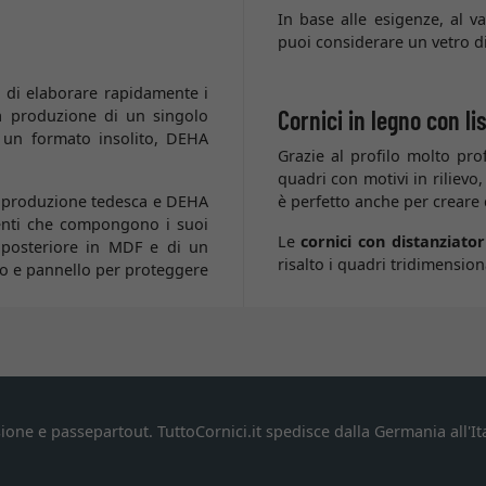
In base alle esigenze, al v
puoi considerare un vetro di
 di elaborare rapidamente i
Cornici in legno con li
una produzione di un singolo
 un formato insolito, DEHA
Grazie al profilo molto pro
quadri con motivi in rilievo
i produzione tedesca e DEHA
è perfetto anche per creare q
menti che compongono i suoi
Le
cornici con distanziato
o posteriore in MDF e di un
risalto i quadri tridimensiona
ro e pannello per proteggere
ione e passepartout. TuttoCornici.it spedisce dalla Germania all'Ita