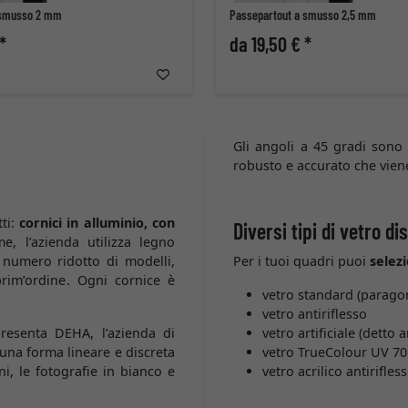
 smusso 2 mm
Passepartout a smusso 2,5 mm
*
da 19,50 € *
Gli angoli a 45 gradi sono
robusto e accurato che viene
tti:
cornici in alluminio, con
Diversi tipi di vetro di
e, l’azienda utilizza legno
numero ridotto di modelli,
Per i tuoi quadri puoi
selezi
prim’ordine. Ogni cornice è
vetro standard (paragona
vetro antiriflesso
resenta DEHA, l’azienda di
vetro artificiale (detto 
 una forma lineare e discreta
vetro TrueColour UV 70 
i, le fotografie in bianco e
vetro acrilico antirifles