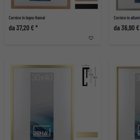
Cornice in legno Hamal
Cornice in allum
da 37,20 € *
da 36,90 €