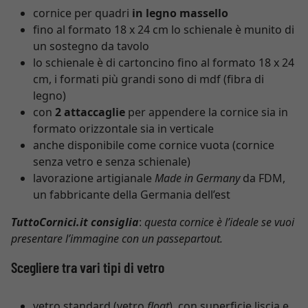
cornice per quadri
in legno massello
fino al formato 18 x 24 cm lo schienale è munito di
un sostegno da tavolo
lo schienale è di cartoncino fino al formato 18 x 24
cm, i formati più grandi sono di mdf (fibra di
legno)
con
2 attaccaglie
per appendere la cornice sia in
formato orizzontale sia in verticale
anche disponibile come cornice vuota (cornice
senza vetro e senza schienale)
lavorazione artigianale
Made in Germany
da FDM,
un fabbricante della Germania dell’est
TuttoCornici.it consiglia
:
questa cornice è l’ideale se vuoi
presentare l’immagine con un passepartout.
Scegliere tra vari tipi di vetro
vetro standard (vetro
float
), con superficie liscia e