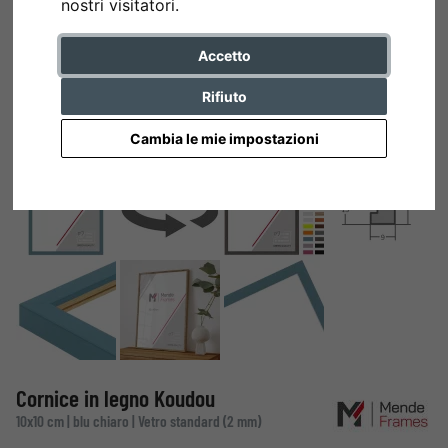
nostri visitatori.
Accetto
Rifiuto
Cambia le mie impostazioni
Cornice in legno Koudou
10x10 cm | blu chiaro | Vetro standard (2 mm)