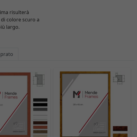
ima risulterà
di colore scuro a
iù largo.
mprato