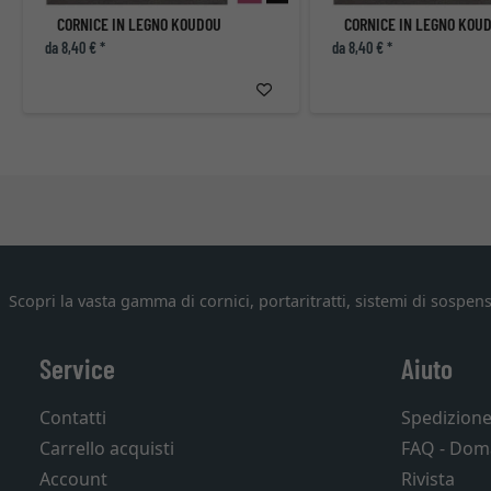
CORNICE IN LEGNO KOUDOU
CORNICE IN LEGNO KOU
da 8,40 € *
da 8,40 € *
Scopri la vasta gamma di cornici, portaritratti, sistemi di sospens
Service
Aiuto
Contatti
Spedizion
Carrello acquisti
FAQ - Dom
Account
Rivista