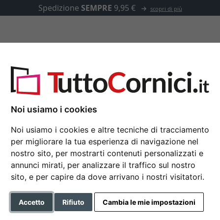
Spedizione
SEMPRE
9,95 €
scopri di più
u misura
Passepartout
Accessori
imensioni interne su misura
Noi usiamo i cookies
Noi usiamo i cookies e altre tecniche di tracciamento
1,4 mm Passepartout,
per migliorare la tua esperienza di navigazione nel
18x24 cm | tortora (208)
nostro sito, per mostrarti contenuti personalizzati e
annunci mirati, per analizzare il traffico sul nostro
Formato
sito, e per capire da dove arrivano i nostri visitatori.
Colore
Accetto
Rifiuto
Cambia le mie impostazioni