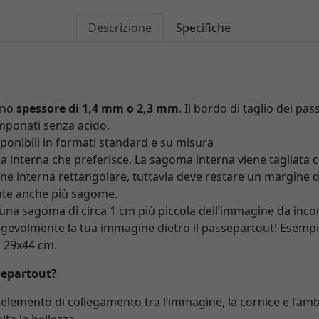
Descrizione
Specifiche
uno
spessore di 1,4 mm o 2,3 mm
. Il bordo di taglio dei pa
mponati senza acido.
ponibili in formati standard e su misura
ma interna che preferisce. La sagoma interna viene tagliata 
ne interna rettangolare, tuttavia deve restare un margine d
ate anche più sagome.
 una
sagoma di circa 1 cm più piccola
dell’immagine da inco
agevolmente la tua immagine dietro il passepartout! Esempio
: 29x44 cm.
separtout?
e elemento di collegamento tra l’immagine, la cornice e l’amb