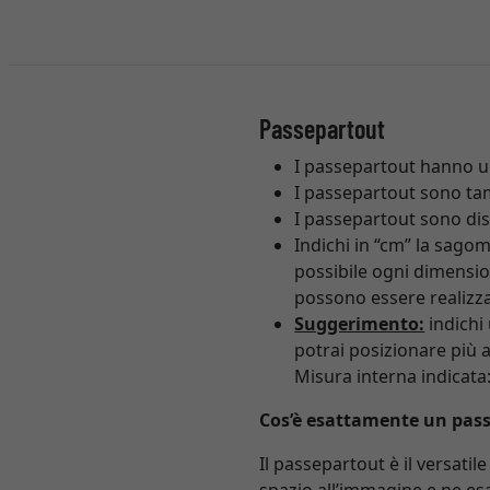
Passepartout
I passepartout hanno 
I passepartout sono ta
I passepartout sono dis
Indichi in “cm” la sago
possibile ogni dimensio
possono essere realizz
Suggerimento:
indichi
potrai posizionare più 
Misura interna indicata
Cos’è esattamente un pas
Il passepartout è il versatil