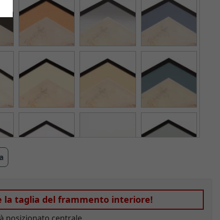
ra
e la taglia del frammento interiore!
à posizionato centrale.