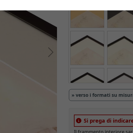
Avanti
» verso i formati su misu
Si prega di indicar
Il frammento interiore sar