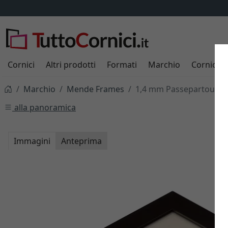
Cornici
Altri prodotti
Formati
Marchio
Cornici s
Marchio
Mende Frames
1,4 mm Passepartout, d
alla panoramica
Immagini
Anteprima