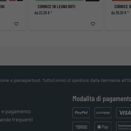
DOU
CORNICE IN LEGNO BOTI
CORNICE 
da 22,30 € *
da 29,30 € *
ione e passepartout. TuttoCornici.it spedisce dalla Germania all'Ita
Modalità di pagament
e e pagamento
ande frequenti