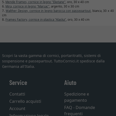
5.
Mende Frames, cornice in legno "Eketane"
, oro, 30 x 40 cm
6.
Mira, cornice in legno "Marsac"
, argento, 30 x 30 cm
7.
Walther Design, cornice in legno barocca con passepartout
, bianca, 30 x 40
cm
8.
Frames Factory, cornice in plastica "Alaska"
, oro, 30 x 40 cm
Scopri la vasta gamma di cornici, portaritratti, sistemi di
sospensione e passepartout. TuttoCornici.it spedisce dalla
Germania all'Italia.
Service
Aiuto
Contatti
Spedizione e
pagamento
Carrello acquisti
FAQ - Domande
Account
frequenti
Informazione legale