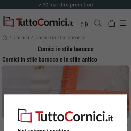
✓
30 marchi e produttori
Cornici
Cornici in stile barocco
Cornici in stile barocco
Cornici in stile barocco e in stile antico
CORNICI BAROCCHE
Cornici con profili decorati con ornamenti in oro e argento.
Una panoramica di tutte le cornici mostrate nel video si trova in fondo al testo.
Noi usiamo i cookies