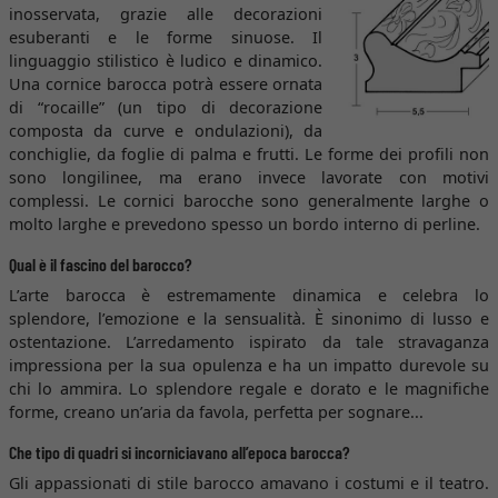
inosservata, grazie alle decorazioni
esuberanti e le forme sinuose. Il
linguaggio stilistico è ludico e dinamico.
Una cornice barocca potrà essere ornata
di “rocaille” (un tipo di decorazione
composta da curve e ondulazioni), da
conchiglie, da foglie di palma e frutti. Le forme dei profili non
sono longilinee, ma erano invece lavorate con motivi
complessi. Le cornici barocche sono generalmente larghe o
molto larghe e prevedono spesso un bordo interno di perline.
Qual è il fascino del barocco?
L’arte barocca è estremamente dinamica e celebra lo
splendore, l’emozione e la sensualità. È sinonimo di lusso e
ostentazione. L’arredamento ispirato da tale stravaganza
impressiona per la sua opulenza e ha un impatto durevole su
chi lo ammira. Lo splendore regale e dorato e le magnifiche
forme, creano un’aria da favola, perfetta per sognare...
Che tipo di quadri si incorniciavano all’epoca barocca?
Gli appassionati di stile barocco amavano i costumi e il teatro.