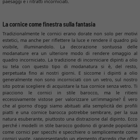
paesaggi e i ritratti incorniciati.
La cornice come finestra sulla fantasia
Tradizionalmente le cornici erano dorate non solo per motivi
estetici, ma anche per riflettere la luce e rendere il quadro più
visibile, illuminandolo. La decorazione sontuosa delle
modanature era un ulteriore modo di rendere omaggio al
quadro incorniciato. La tradizione di incorniciare dipinti a olio
su tela con questo tipo di modanatura si è, del resto,
perpetuata fino ai nostri giorni. E siccome i dipinti a olio
generalmente non sono incorniciati con un vetro, sul nostro
sito potrai scegliere di acquistare la tua cornice senza vetro. Ti
piacciono le cornici in stile barocco, ma le ritieni
eccessivamente vistose per valorizzare un’immagine? È vero
che al giorno d'oggi siamo abituati alla semplicità dei profili
piatti e una cornice barocca potrebbe sembrare, per la sua
natura esuberante, piuttosto una distrazione dal dipinto. Ecco
perché i modelli in stile barocco godono di grande popolarità
come cornici per specchi e specchiere o semplicemente come
cornici vuote, rappresentando un elemento d’arredo che offre