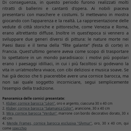
Di conseguenza, in questo periodo furono realizzati molti
ritratti di ballerini e cantanti d'opera. Ai nobili piaceva
presentarsi con maschere e costumi. Si mettevano in mostra
giocando con l’apparenza e la realtà. La rappresentazione delle
vedute di città storiche e pittoresche, come Venezia e Roma,
erano altrettanto diffuse. Inoltre in quest’epoca si vennero a
sviluppare due generi diversi di pittura: le nature morte nei
Paesi Bassi e il tema della “fête galante” (festa di corte) in
Francia. Quest'ultimo genere aveva come scopo di trasportare
lo spettatore in un mondo paradisiaco: i motivi più popolari
erano i paesaggi idilliaci, in cui i più facoltosi si godevano la
vita in un’atmosfera vivace, con cibi deliziosi e musica soave. Se
hai già deciso che ti piacerebbe avere una cornice barocca, ma
non sai quale soggetto incorniciare, segui semplicemente
l’esempio della tradizione.
Panoramica delle cornici presentate:
1.
Klüber, cornice barocca "Léon"
, oro e argento, ciascuna 30 x 40 cm
2.
Klüber, cornice barocca "Salamanca Color"
, arancione, 30 x 40 cm
3.
Mira, cornice barocca "Verdun"
, marrone con bordo decorativo dorato, 30 x
40 cm
4.
Mende Frames, cornice barocca esclusiva "Glymur"
, oro, 30 x 40 cm, qui
come
specchio