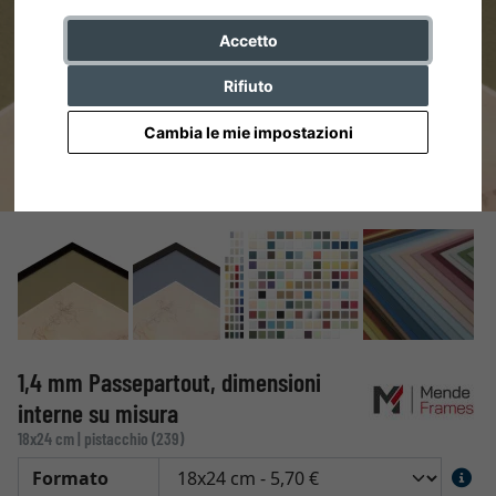
Accetto
Rifiuto
Cambia le mie impostazioni
1,4 mm Passepartout, dimensioni
interne su misura
18x24 cm | pistacchio (239)
Formato