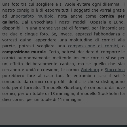
una foto tra cui scegliere e si vuole evitare ogni dilemma, il
nostro consiglio è di esporre tutti i soggetti che vorrai grazie
ad un
portafoto multiplo
, nota anche come
cornice per
galleria
. Dai un’occhiata i nostri modelli Uppsala e Lund,
disponibili in una grande varietà di formati, per l’incorniciare
tra due e cinque foto. Se, invece, apprezzi l’abbondanza e
vorresti quindi appendere una moltitudine di cornici alla
parete, potresti scegliere una
composizione di cornici
, o
composizione murale
. Certo, potresti decidere di comporre le
cornici autonomamente, mettendo insieme cornici sfuse per
un effetto deliberatamente caotico, ma se quello che stai
cercando è unità e coesione, le cornici
Goteborg
e
Stoccolma
potrebbero fare al caso tuo. In entrambi i casi il set è
composto da cornici con profili identici e che si distinguono
solo per il formato. Il modello Göteborg è composto da nove
cornici, per un totale di 18 immagini; il modello Stockholm ha
dieci cornici per un totale di 11 immagini.