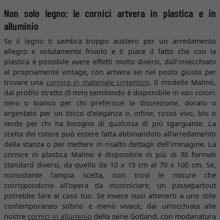
Non solo legno: le cornici artvera in plastica e in
alluminio
Se il legno ti sembra troppo austero per un arredamento
allegro e volutamente frivolo e ti piace il fatto che con la
plastica è possibile avere effetti molto diversi, dall’invecchiato
al propriamente vintage, con artvera sei nel posto giusto per
trovare una
cornice in materiale sintentico
. Il modello Malmö,
dal profilo stretto (9 mm) semitondo è disponibile in vari colori:
nero o bianco per chi preferisce la discrezione, dorato o
argentato per un tocco d’eleganza o, infine, rosso vivo, blu o
verde per chi ha bisogno di qualcosa di più sgargiante. La
scelta del colore può essere fatta abbinandolo all’arredamento
della stanza o per mettere in risalto dettagli dell’immagine. La
cornice in plastica Malmö è disponibile in più di 30 formati
standard diversi, da quello da 10 x 15 cm al 70 x 100 cm. Se,
nonostante l’ampia scelta, non trovi le misure che
corrispondono all'opera da incorniciare, un passepartout
potrebbe fare al caso tuo. Se invece vuoi attenerti a uno stile
contemporaneo sobrio e meno vivace, dai un’occhiata alle
nostre
cornici in alluminio
della serie Gotland, con modanatura