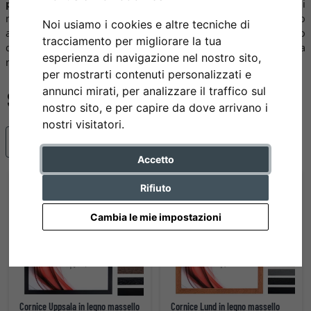
prezzi contenuti
. All’epoca, proprio come oggi, l’idea era di
rimanere fedeli al motto dell’azienda, l’augurio che esprimiamo
Noi usiamo i cookies e altre tecniche di
ai nostri clienti, “enjoy your picture”, in modo da renderlo
tracciamento per migliorare la tua
qualcosa di più di una frase da ripetere: un obiettivo da
esperienza di navigazione nel nostro sito,
raggiungere.
per mostrarti contenuti personalizzati e
annunci mirati, per analizzare il traffico sul
nostro sito, e per capire da dove arrivano i
nostri visitatori.
Articoli più popolari
Accetto
Rifiuto
Cambia le mie impostazioni
Cornice Uppsala in legno massello
Cornice Lund in legno massello