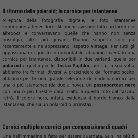
Il ritorno della polaroid: la cornice per istantanee
All’epoca della fotografia digitale, le foto istantanee
continuano a tener duro. Alcuni ne avevano fatto un largo uso
all’epoca e conversavano quelle che hanno non senza
nostalgia, altri, più giovani, l’hanno scoperta solo più
recentemente e ne apprezzano l’aspetto
vintage
. Per tutti gli
appassionati di questo intramontabile, abbiamo inventato una
cornice per istantanee
, disponibili in due varianti, quella per
polaroid
e quella per le,
Instax Fujifilm
, per cui, a sua volta,
abbiamo tre formati diversi. A prescindere dal formato scelto,
abbiamo per te una grande selezione di modelli: cornici per
una o più istantanee (da due a nove). Un
passepartout nero
con una o più finestre darà risalto a questa foto dal fascino
retrò. Il colore nero, infatti, evidenzia il bordo bianco della
istantanea, che sia un polaroid o un’instax.
Cornici multiple e cornici per composizione di quadri
Una bell’immagine è fatta per essere guardata. Se si ha più di