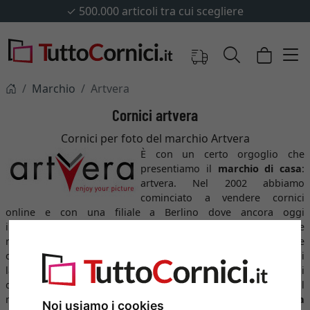
✓
500.000 articoli tra cui scegliere
Marchio
Artvera
Cornici artvera
Cornici per foto del marchio Artvera
È con un certo orgoglio che
presentiamo il
marchio di casa
:
artvera. Nel 2002 abbiamo
cominciato a vendere cornici
online e con una filiale a Berlino dove ancora oggi
incorniciamo noi stessi, possiamo affermare di conoscere le
necessità dei nostri clienti. Forti del nostro know-how e delle
conoscenze di mercato acquisite, abbiamo deciso in 2013 di
lanciare la nostra propria linea di prodotti. Il fondamento di
questo progetto era il nostro desiderio di distinguerci sul
mercato con prodotti di
grande qualità
Made in Germany
a
Noi usiamo i cookies