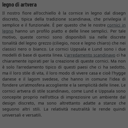
legno di artvera
Il nostro fiore all’occhiello è la cornice in legno dal disegn
discreto, tipica della tradizione scandinava, che privilegia il
semplice e il funzionale. È per questo che le nostre
cornici in
legno
hanno un profilo piatto e delle linee semplici. Per tale
motivo, queste cornici sono disponibili sia nelle discrete
tonalità del legno grezzo (ciliegio, noce e legno chiaro) che nei
classici nero o bianco. Le cornici Uppsala e Lund sono i due
modelli di base di questa linea. L’
arredamento scandinavo
ci ha
chiaramente ispirati per la creazione di queste cornici. Ma non
è solo l’arredamento tipico di questi paesi che ci ha sedotto,
ma il loro stile di vita, il loro modo di vivere casa e cioè l’hygge
danese e il lagom svedese, che hanno in comune l’idea di
fondere un’atmosfera accogliente e la semplicità delle linee. Le
cornici artvera di stile scandinavo, come Lund e Uppsala sono
concepite proprio nell’ottica di impreziosire un ambiente dal
design discreto, ma sono altrettanto adatte a stanze che
seguono altri stili. La relatività neutralità le rende quindi
universali e versatili.