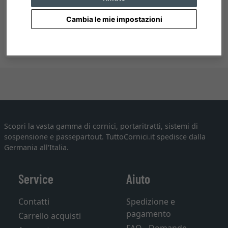
Cambia le mie impostazioni
Scopri la vasta gamma di cornici, portaritratti, sistemi di
sospensione e passepartout. TuttoCornici.it spedisce dalla
Germania all'Italia.
Service
Aiuto
Contatti
Spedizione e
pagamento
Carrello acquisti