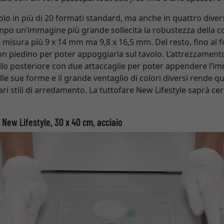
solo in più di 20 formati standard, ma anche in quattro diver
empo un’immagine più grande sollecita la robustezza della co
n misura più 9 x 14 mm ma 9,8 x 16,5 mm. Del resto, fino al f
on piedino per poter appoggiarla sul tavolo. L’attrezzament
llo posteriore con due attaccaglie per poter appendere l’imm
elle sue forme e il grande ventaglio di colori diversi rende q
i stili di arredamento. La tuttofare New Lifestyle saprà cer
 New Lifestyle, 30 x 40 cm, acciaio