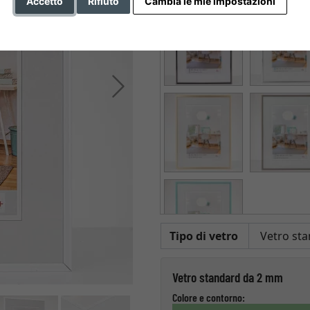
Accetto
Rifiuto
Cambia le mie impostazioni
Avanti
Tipo di vetro
Vetro standard da 2 mm
Colore e contorno: