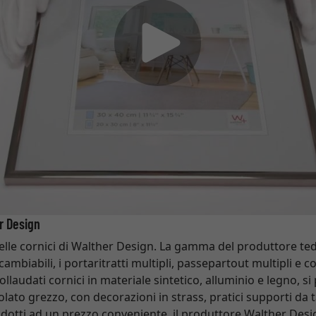
er Design
elle cornici di Walther Design. La gamma del produttore te
cambiabili, i portaritratti multipli, passepartout multipli e c
collaudati cornici in materiale sintetico, alluminio e legno,
iolato grezzo, con decorazioni in strass, pratici supporti da 
dotti ad un prezzo conveniente, il produttore Walther Desig