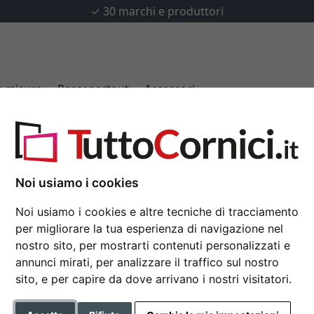
✓
30 marchi e produttori
u misura
Passepartout
Accessori
Lifestyle
Noi usiamo i cookies
Cornice in plastica N
30x40 cm | bianco | Vetro st
Noi usiamo i cookies e altre tecniche di tracciamento
per migliorare la tua esperienza di navigazione nel
Cornice New Lifestyle di plas
nostro sito, per mostrarti contenuti personalizzati e
annunci mirati, per analizzare il traffico sul nostro
Formato
sito, e per capire da dove arrivano i nostri visitatori.
Colore