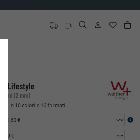
ew Lifestyle
andard (2 mm)
tica in 10 colori e 16 formati