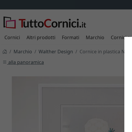
Cornici
Altri prodotti
Formati
Marchio
Cornici s
Marchio
Walther Design
Cornice in plastica New 
alla panoramica