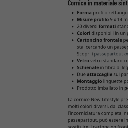
Cornice in materiale sin
Forma
profilo rettango
Misure profilo
9 x 14 m
20 diversi
formati
stand
Colori
disponibili in un 
Cartoncino frontale
pe
stai cercando un passep
Scopri i
passepartout
a
Vetro
vetro standard con
Schienale
in fibra di l
Due
attaccaglie
sul pan
Montaggio
linguette po
Prodotto imballato in
p
La cornice New Lifestyle pre
molti colori diversi, dai cla
l’incorniciatura completa, n
passepartout, può essere ins
sostituire il cartoncino fr