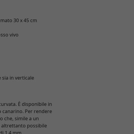
ormato 30 x 45 cm
osso vivo
sia in verticale
urvata. È disponibile in
llo canarino. Per rendere
o che, simile a un
 altrettanto possibile
di 1,4 mm.