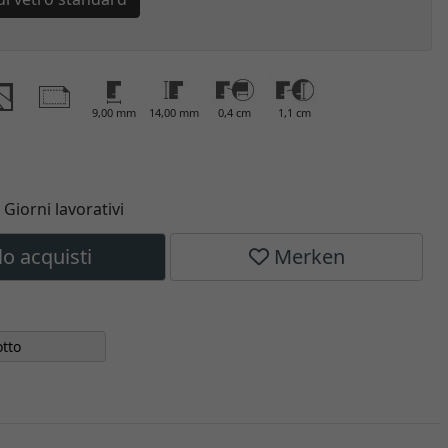
9,00 mm
14,00 mm
0,4 cm
1,1 cm
6 Giorni lavorativi
lo acquisti
Merken
tto