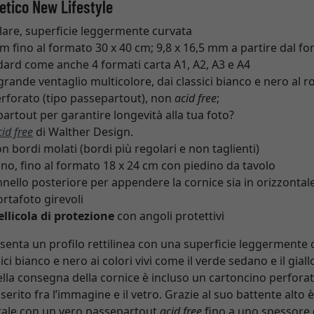
tetico New Lifestyle
lare, superficie leggermente curvata
m fino al formato 30 x 40 cm; 9,8 x 16,5 mm a partire dal f
ard come anche 4 formati carta A1, A2, A3 e A4
grande ventaglio multicolore, dai classici bianco e nero al r
rforato (tipo passepartout), non
acid free
;
artout per garantire longevità alla tua foto?
cid free
di Walther Design.
 bordi molati (bordi più regolari e non taglienti)
egno, fino al formato 18 x 24 cm con piedino da tavolo
nello posteriore per appendere la cornice sia in orizzontale 
rtafoto girevoli
ellicola di protezione
con angoli protettivi
senta un profilo rettilinea con una superficie leggermente c
ssici bianco e nero ai colori vivi come il verde sedano e il gia
ella consegna della cornice è incluso un cartoncino perforat
erito fra l’immagine e il vetro. Grazie al suo battente alto è
ontale con un vero passepartout
acid free
fino a uno spessore 