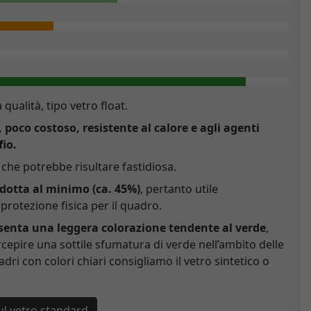
a qualità, tipo vetro float.
, poco costoso, resistente al calore e agli agenti
fio.
che potrebbe risultare fastidiosa.
idotta al minimo (ca. 45%)
, pertanto utile
rotezione fisica per il quadro.
esenta una leggera colorazione tendente al verde
,
cepire una sottile sfumatura di verde nell’ambito delle
adri con colori chiari consigliamo il vetro sintetico o
ul vetro standard