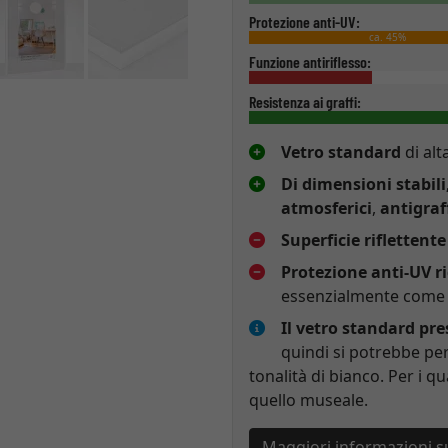
Protezione anti-UV:
ca. 45%
Funzione antiriflesso:
Resistenza ai graffi:
Vetro standard
di alt
Di dimensioni stabili
atmosferici
,
antigraf
Superficie riflettente
Protezione anti-UV r
essenzialmente come p
Il vetro standard pr
quindi si potrebbe per
tonalità di bianco. Per i qu
quello museale.
Maggiori informazioni s