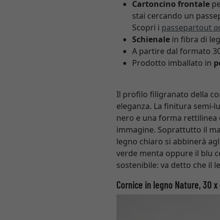
Cartoncino frontale
pe
stai cercando un passep
Scopri i
passepartout
a
Schienale
in fibra di le
A partire dal formato 3
Prodotto imballato in
p
Il profilo filigranato della
eleganza. La finitura semi-l
nero e una forma rettilinea 
immagine. Soprattutto il ma
legno chiaro si abbinerà agl
verde menta oppure il blu 
sostenibile: va detto che il 
Cornice in legno Nature, 30 x