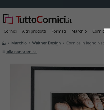
Cornici
Altri prodotti
Formati
Marchio
Cornici s
Marchio
Walther Design
Cornice in legno Natur
alla panoramica