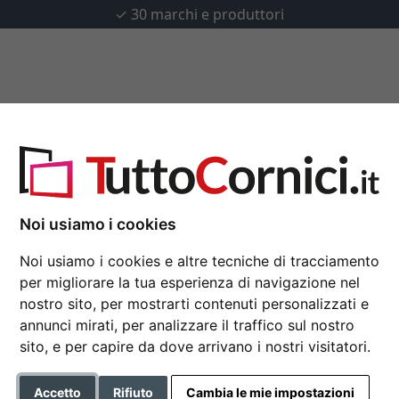
✓
30 marchi e produttori
u misura
Passepartout
Accessori
e
Noi usiamo i cookies
Cornice in legno Natu
Noi usiamo i cookies e altre tecniche di tracciamento
42x59,4 cm (A2) | nero | Vet
per migliorare la tua esperienza di navigazione nel
Cornice economica con profil
nostro sito, per mostrarti contenuti personalizzati e
selvicoltura sostenibile
annunci mirati, per analizzare il traffico sul nostro
sito, e per capire da dove arrivano i nostri visitatori.
Formato
Accetto
Rifiuto
Cambia le mie impostazioni