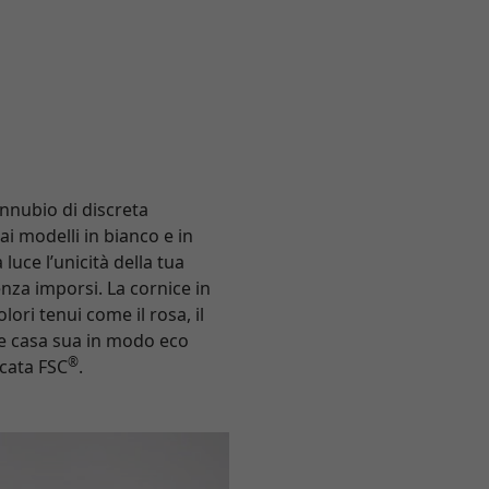
onnubio di discreta
ai modelli in bianco e in
luce l’unicità della tua
nza imporsi. La cornice in
ori tenui come il rosa, il
re casa sua in modo eco
®
icata FSC
.