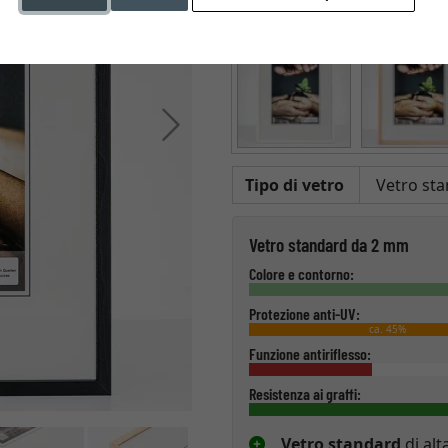
Colore
Avanti
Tipo di vetro
Vetro standard da 2 mm
Colore e contorno:
Protezione anti-UV:
ca. 45%
Funzione antiriflesso:
Resistenza ai graffi:
Vetro standard
di alt