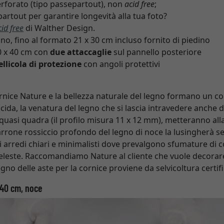
rforato (tipo passepartout), non
acid free
;
artout per garantire longevità alla tua foto?
cid free
di Walther Design.
gno, fino al formato 21 x 30 cm incluso fornito di piedino
0 x 40 cm con
due attaccaglie
sul pannello posteriore
ellicola di protezione
con angoli protettivi
 cornice Nature e la bellezza naturale del legno formano un c
ucida, la venatura del legno che si lascia intravedere anche d
quasi quadra (il profilo misura 11 x 12 mm), metteranno alla 
rrone rossiccio profondo del legno di noce la lusingherà se
i arredi chiari e minimalisti dove prevalgono sfumature di col
celeste. Raccomandiamo Nature al cliente che vuole decora
legno delle aste per la cornice proviene da selvicoltura certif
 40 cm, noce