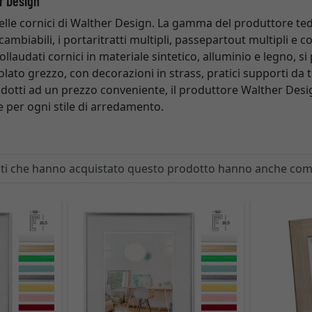
er Design
elle cornici di Walther Design. La gamma del produttore te
cambiabili, i portaritratti multipli, passepartout multipli e c
collaudati cornici in materiale sintetico, alluminio e legno,
iolato grezzo, con decorazioni in strass, pratici supporti da 
dotti ad un prezzo conveniente, il produttore Walther Desig
e per ogni stile di arredamento.
enti che hanno acquistato questo prodotto hanno anche co