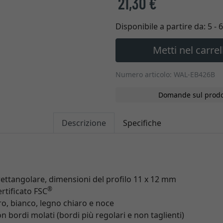
21,30 €
Disponibile a partire da:
5 - 
Metti nel carrel
Numero articolo: WAL-EB426B
Domande sul prodo
Descrizione
Specifiche
 rettangolare, dimensioni del profilo 11 x 12 mm
®
rtificato FSC
ro, bianco, legno chiaro e noce
 bordi molati (bordi più regolari e non taglienti)