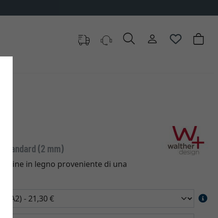
re
ro standard (2 mm)
o fine in legno proveniente di una