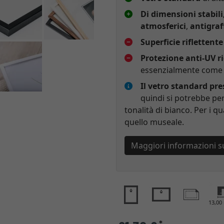
Di dimensioni stabili
atmosferici
,
antigraf
Superficie riflettente
Protezione anti-UV r
essenzialmente come p
Il vetro standard pr
quindi si potrebbe per
tonalità di bianco. Per i qu
quello museale.
Maggiori informazioni s
13,0
*