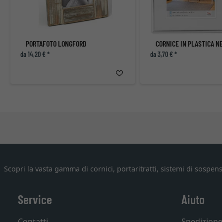
PORTAFOTO LONGFORD
da 14,20 € *
da 3,70 € *
Scopri la vasta gamma di cornici, portaritratti, sistemi di sospens
Service
Aiuto
Contatti
Spedizion