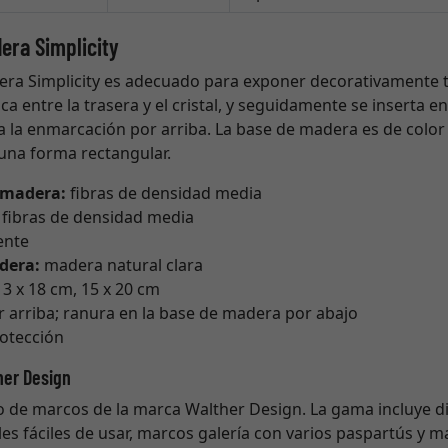
era Simplicity
era Simplicity es adecuado para exponer decorativamente t
a entre la trasera y el cristal, y seguidamente se inserta en
ija la enmarcación por arriba. La base de madera es de color
 una forma rectangular.
e madera:
fibras de densidad media
:
fibras de densidad media
ente
adera:
madera natural clara
13 x 18 cm, 15 x 20 cm
or arriba; ranura en la base de madera por abajo
rotección
her Design
 de marcos de la marca Walther Design. La gama incluye di
s fáciles de usar, marcos galería con varios paspartús y m