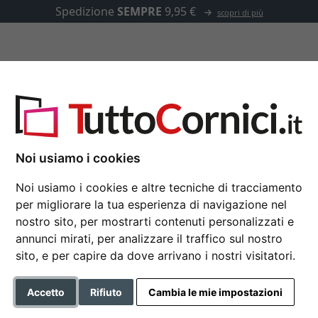
Spedizione
SEMPRE
9,95 €
scopri di più
u misura
Passepartout
Accessori
Noi usiamo i cookies
Noi usiamo i cookies e altre tecniche di tracciamento
Portafoto Simplicity
per migliorare la tua esperienza di navigazione nel
13x18 cm | colore naturale | 
nostro sito, per mostrarti contenuti personalizzati e
annunci mirati, per analizzare il traffico sul nostro
Formato
sito, e per capire da dove arrivano i nostri visitatori.
Colore
Accetto
Rifiuto
Cambia le mie impostazioni