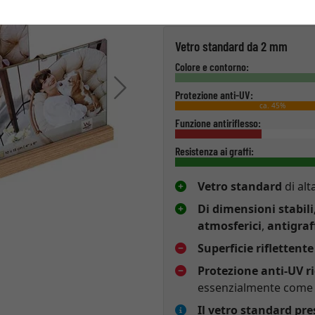
Tipo di vetro
Vetro standard da 2 mm
Colore e contorno:
Avanti
Protezione anti-UV:
ca. 45%
Funzione antiriflesso:
Resistenza ai graffi:
Vetro standard
di alt
Di dimensioni stabili
atmosferici
,
antigraf
Superficie riflettente
Protezione anti-UV r
essenzialmente come p
Il vetro standard pr