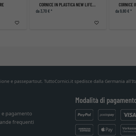
URE
CORNICE IN PLASTICA NEW LIFESTYLE
CORNICE 
da 3,70 € *
da 9,80 € *
ione e passepartout. TuttoCornici.it spedisce dalla Germania all'Ita
Modalità di pagament
e e pagamento
ande frequenti