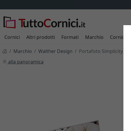
Cornici
Altri prodotti
Formati
Marchio
Cornici s
Marchio
Walther Design
Portafoto Simplicity
alla panoramica