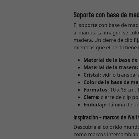
Soporte con base de mad
El soporte con base de mad
armarios. La imagen se coloc
madera. Un cierre de clip f
mientras que el perfil tiene
Material de la base d
Material de la trasera
Cristal:
vidrio transpar
Color de la base de m
Formatos:
10 x 15 cm, 
Cierre:
cierre de clip p
Embalaje:
lámina de p
Inspiración – marcos de Walt
Descubre el colorido mundo
como marcos intercambiable