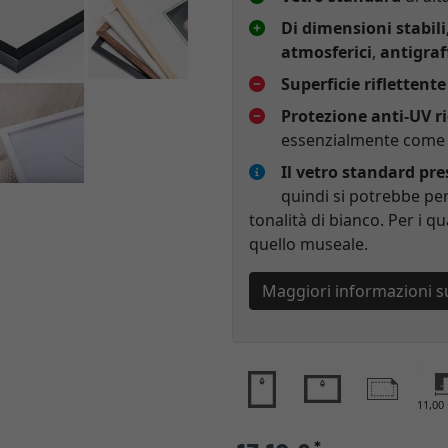
Di dimensioni stabili
atmosferici
,
antigraf
Superficie riflettente
Protezione anti-UV r
essenzialmente come p
Il vetro standard pr
quindi si potrebbe per
tonalità di bianco. Per i qu
quello museale.
Maggiori informazioni s
11,0
*