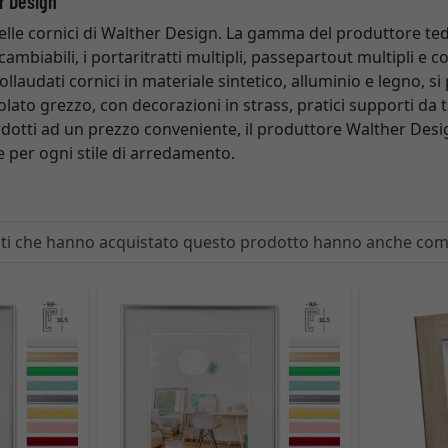
er Design
elle cornici di Walther Design. La gamma del produttore te
cambiabili, i portaritratti multipli, passepartout multipli e c
collaudati cornici in materiale sintetico, alluminio e legno,
iolato grezzo, con decorazioni in strass, pratici supporti da 
dotti ad un prezzo conveniente, il produttore Walther Desig
e per ogni stile di arredamento.
enti che hanno acquistato questo prodotto hanno anche co