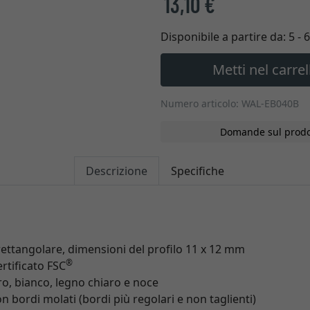
13,10 €
Disponibile a partire da:
5 - 
Metti nel carrel
Numero articolo: WAL-EB040B
Domande sul prodo
Descrizione
Specifiche
 rettangolare, dimensioni del profilo 11 x 12 mm
®
rtificato FSC
ro, bianco, legno chiaro e noce
 bordi molati (bordi più regolari e non taglienti)