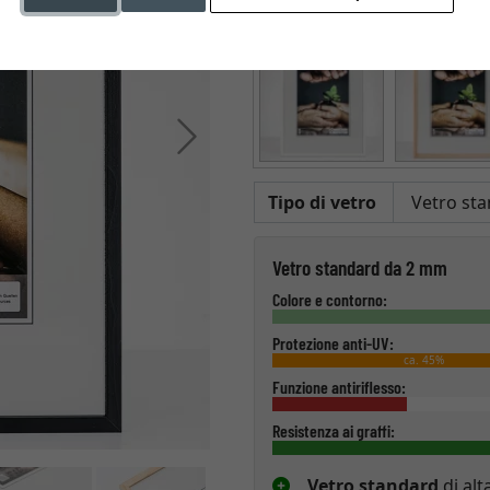
Colore
Avanti
Tipo di vetro
Vetro standard da 2 mm
Colore e contorno:
Protezione anti-UV:
ca. 45%
Funzione antiriflesso:
Resistenza ai graffi:
Vetro standard
di alt