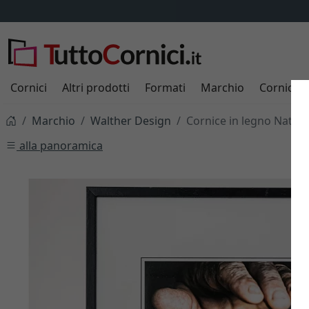
Cornici
Altri prodotti
Formati
Marchio
Cornici s
Marchio
Walther Design
Cornice in legno Natur
alla panoramica