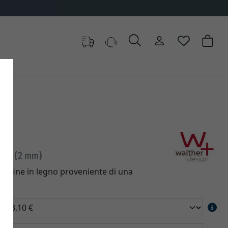
re
dard (2 mm)
o fine in legno proveniente di una