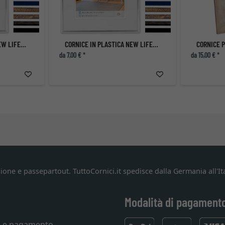
CORNICE IN PLASTICA NEW LIFESTYLE
CORNICE IN PLASTICA NEW LIFESTYLE
da 7,00 € *
da 15,00 € *
ione e passepartout. TuttoCornici.it spedisce dalla Germania all'Ita
Modalità di pagament
e e pagamento