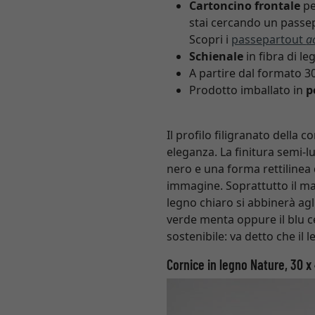
Cartoncino frontale
pe
stai cercando un passep
Scopri i
passepartout
a
Schienale
in fibra di le
A partire dal formato 3
Prodotto imballato in
p
Il profilo filigranato della
eleganza. La finitura semi-l
nero e una forma rettilinea 
immagine. Soprattutto il ma
legno chiaro si abbinerà agl
verde menta oppure il blu 
sostenibile: va detto che il 
Cornice in legno Nature, 30 x