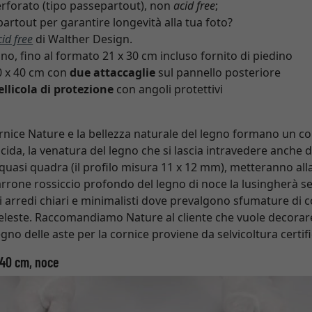
rforato (tipo passepartout), non
acid free
;
artout per garantire longevità alla tua foto?
cid free
di Walther Design.
gno, fino al formato 21 x 30 cm incluso fornito di piedino
0 x 40 cm con
due attaccaglie
sul pannello posteriore
ellicola di protezione
con angoli protettivi
 cornice Nature e la bellezza naturale del legno formano un c
ucida, la venatura del legno che si lascia intravedere anche d
quasi quadra (il profilo misura 11 x 12 mm), metteranno alla 
rrone rossiccio profondo del legno di noce la lusingherà se
i arredi chiari e minimalisti dove prevalgono sfumature di col
celeste. Raccomandiamo Nature al cliente che vuole decora
legno delle aste per la cornice proviene da selvicoltura certif
 40 cm, noce