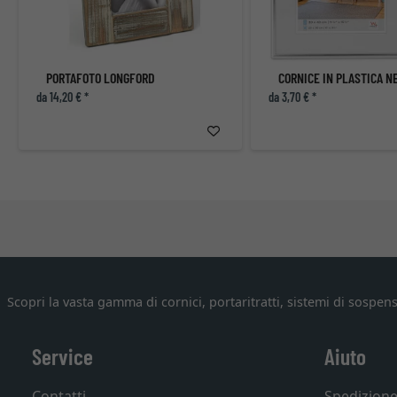
PORTAFOTO LONGFORD
da 14,20 € *
da 3,70 € *
Scopri la vasta gamma di cornici, portaritratti, sistemi di sospens
Service
Aiuto
Contatti
Spedizion