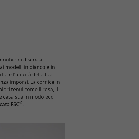
onnubio di discreta
ai modelli in bianco e in
luce l’unicità della tua
nza imporsi. La cornice in
ori tenui come il rosa, il
re casa sua in modo eco
®
icata FSC
.