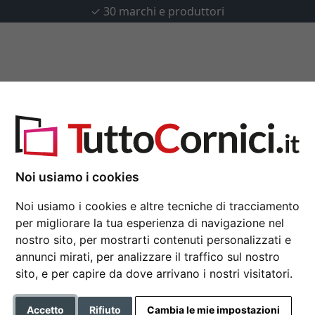
✓
30 marchi e produttori
u misura
Passepartout
Accessori
e
Noi usiamo i cookies
Cornice in legno Natu
Noi usiamo i cookies e altre tecniche di tracciamento
30x40 cm | nero | Vetro stan
per migliorare la tua esperienza di navigazione nel
Cornice economica con profil
nostro sito, per mostrarti contenuti personalizzati e
selvicoltura sostenibile
annunci mirati, per analizzare il traffico sul nostro
sito, e per capire da dove arrivano i nostri visitatori.
Formato
Accetto
Rifiuto
Cambia le mie impostazioni