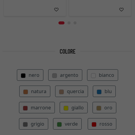
COLORE
nero
argento
bianco
natura
quercia
blu
marrone
giallo
oro
grigio
verde
rosso