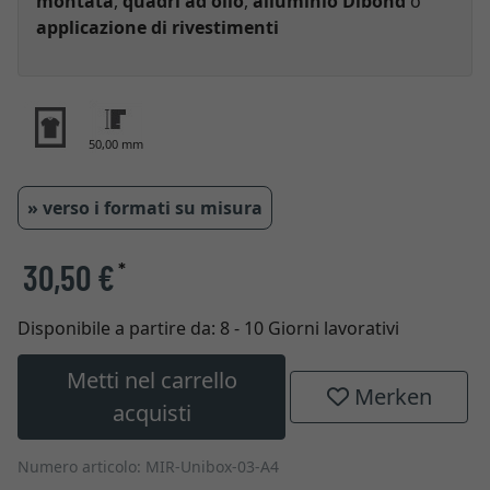
montata
,
quadri ad olio
,
alluminio Dibond
o
applicazione di rivestimenti
50,00 mm
» verso i formati su misura
30,50 €
*
Disponibile a partire da:
8 - 10 Giorni lavorativi
Metti nel carrello
Merken
acquisti
Numero articolo: MIR-Unibox-03-A4