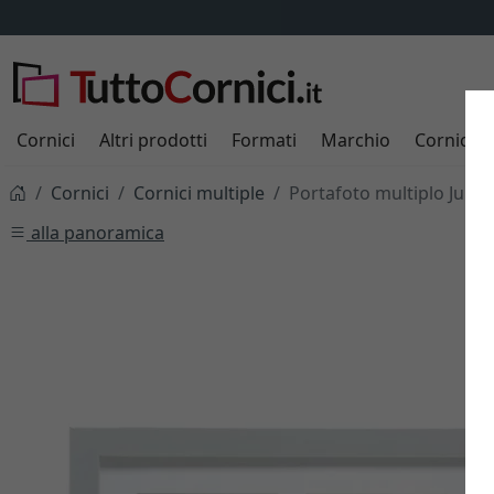
Cornici
Altri prodotti
Formati
Marchio
Cornici s
Cornici
Cornici multiple
Portafoto multiplo Juliet
alla panoramica