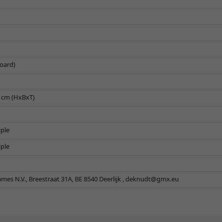
oard)
5 cm (HxBxT)
iple
iple
es N.V., Breestraat 31A, BE 8540 Deerlijk ,
deknudt@gmx.eu