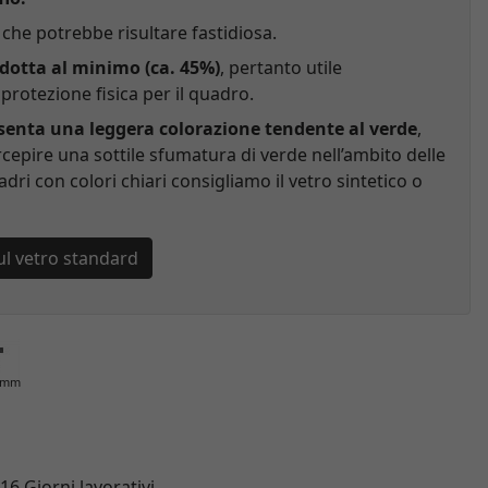
che potrebbe risultare fastidiosa.
idotta al minimo (ca. 45%)
, pertanto utile
rotezione fisica per il quadro.
esenta una leggera colorazione tendente al verde
,
cepire una sottile sfumatura di verde nell’ambito delle
adri con colori chiari consigliamo il vetro sintetico o
ul vetro standard
0 mm
 16 Giorni lavorativi