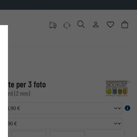
iette per 3 foto
tandard (2 mm)