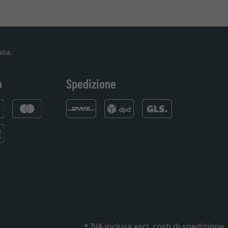
lia.
o
Spedizione
* IVA inclusa
escl. costi di spedizione