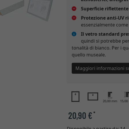
Superficie riflettente
Protezione anti-UV r
essenzialmente come p
Il vetro standard pr
quindi si potrebbe per
tonalità di bianco. Per i qu
quello museale.
Maggiori informazioni s
20,00 mm
15,0
20,90 €
*
Disponibile a partire da:
14 -