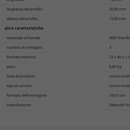
larghezza del profilo:
20,00 mm
altezza del profilo:
15,00 mm
altre caratteristiche
materiale schienale:
MDF (hardb
numero di immagini:
3
formato esterno:
23 x 40 x 1,
peso:
0,80 Kg
linea di prodotti:
cornici mult
tipo di cornice:
cornici mult
formato dell'immagine:
10x15 cm
manufacturer:
Deknudt Fram