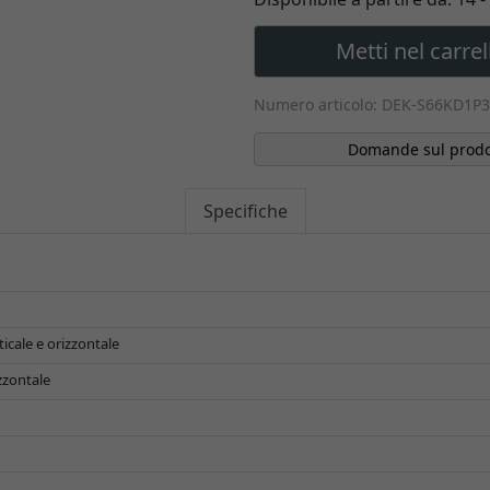
Metti nel carrel
Numero articolo: DEK-S66KD1P3
Domande sul prodo
Specifiche
icale e orizzontale
zzontale