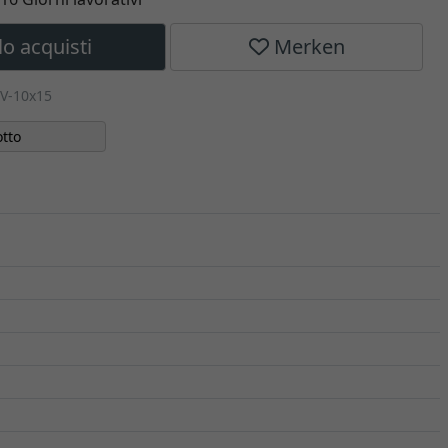
lo acquisti
Merken
V-10x15
tto