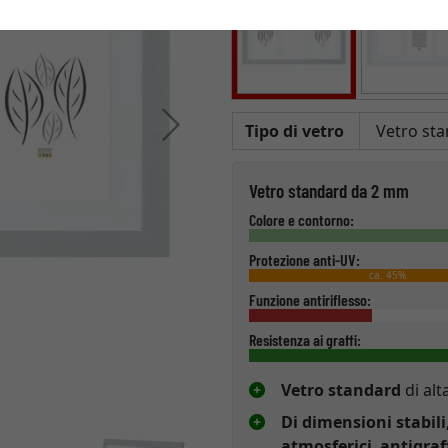
Avanti
Tipo di vetro
Vetro standard da 2 mm
Colore e contorno:
Protezione anti-UV:
ca. 45%
Funzione antiriflesso:
Resistenza ai graffi:
Vetro standard
di alt
Di dimensioni stabili
atmosferici
,
antigraf