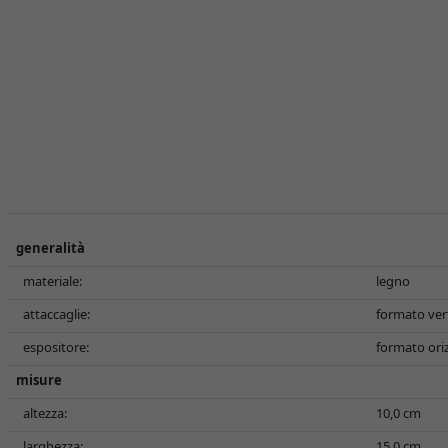
generalità
materiale:
legno
attaccaglie:
formato vert
espositore:
formato ori
misure
altezza:
10,0 cm
larghezza:
15,0 cm