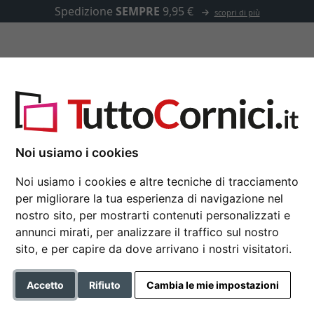
Spedizione
SEMPRE
9,95 €
scopri di più
u misura
Passepartout
Accessori
te per 3 foto
Noi usiamo i cookies
Noi usiamo i cookies e altre tecniche di tracciamento
Portafoto multiplo Jul
per migliorare la tua esperienza di navigazione nel
10x15 cm | argento | Vetro s
nostro sito, per mostrarti contenuti personalizzati e
annunci mirati, per analizzare il traffico sul nostro
Formato
sito, e per capire da dove arrivano i nostri visitatori.
Colore
Accetto
Rifiuto
Cambia le mie impostazioni