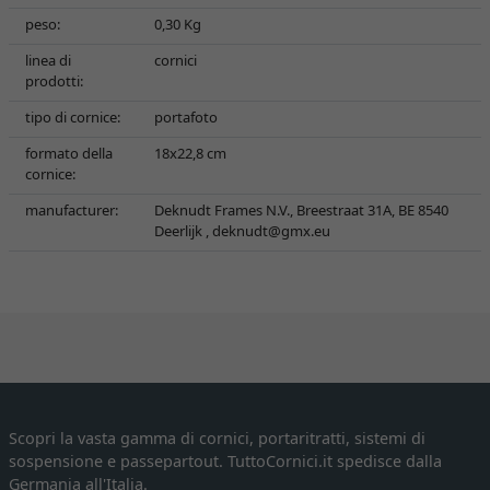
peso:
0,30 Kg
linea di
cornici
prodotti:
tipo di cornice:
portafoto
formato della
18x22,8 cm
cornice:
manufacturer:
Deknudt Frames N.V., Breestraat 31A, BE 8540
Deerlijk ,
deknudt@gmx.eu
Scopri la vasta gamma di cornici, portaritratti, sistemi di
sospensione e passepartout. TuttoCornici.it spedisce dalla
Germania all'Italia.