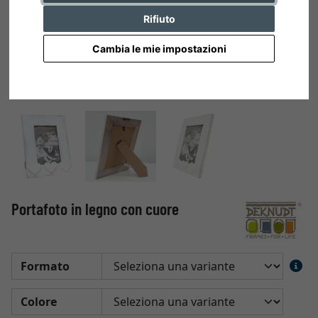
Rifiuto
Cambia le mie impostazioni
Portafoto in legno con cuore
Formato
Colore