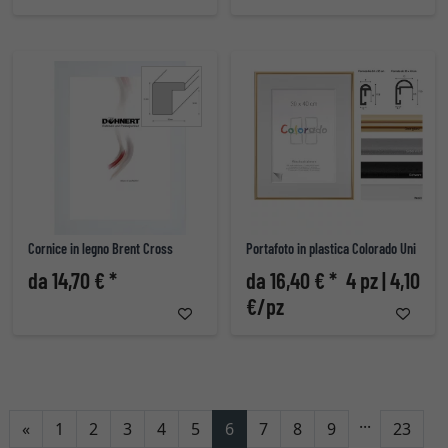
Cornice in legno Brent Cross
Portafoto in plastica Colorado Uni
da 14,70 € *
da 16,40 € *
4 pz | 4,10
€/pz
...
Indietro
«
1
2
3
4
5
6
7
8
9
23