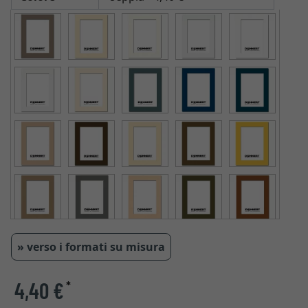
» verso i formati su misura
4,40 €
*