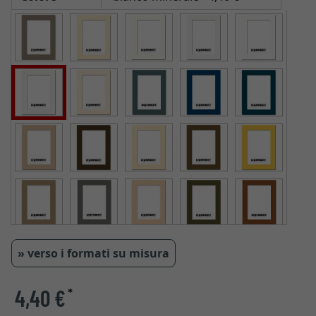
» verso i formati su misura
4,40 €
*