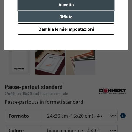
Accetto
Rifiuto
Cambia le mie impostazioni
Passe-partout standard
24x30 cm (15x20 cm) | bianco minerale
Passe-partouts in formati standard
Formato
Colore