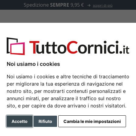
Spedizione
SEMPRE
9,95 €
scopri di più
u misura
Passepartout
Accessori
tte Economy Blanco con passepartout
Noi usiamo i cookies
Noi usiamo i cookies e altre tecniche di tracciamento
Cornici per magliett
per migliorare la tua esperienza di navigazione nel
nostro sito, per mostrarti contenuti personalizzati e
passepartout
annunci mirati, per analizzare il traffico sul nostro
52,5x62,5 cm | bianco-bianco 
sito, e per capire da dove arrivano i nostri visitatori.
Formato
Accetto
Rifiuto
Cambia le mie impostazioni
Colore