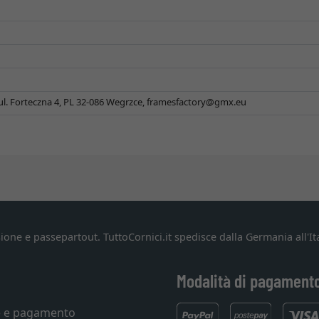
 ul. Forteczna 4, PL 32-086 Wegrzce,
framesfactory@gmx.eu
ione e passepartout. TuttoCornici.it spedisce dalla Germania all'Ita
Modalità di pagament
e e pagamento