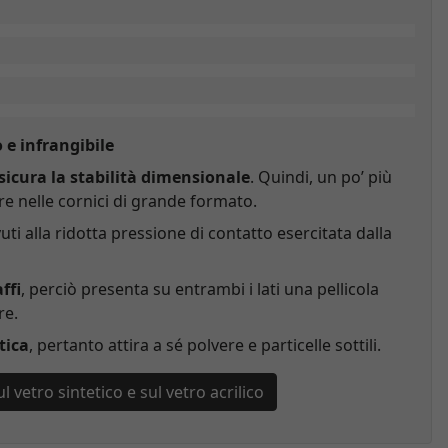
 e infrangibile
sicura la stabilità dimensionale
. Quindi, un po’ più
e nelle cornici di grande formato.
ti alla ridotta pressione di contatto esercitata dalla
ffi
, perciò presenta su entrambi i lati una pellicola
re.
tica
, pertanto attira a sé polvere e particelle sottili.
 vetro sintetico e sul vetro acrilico