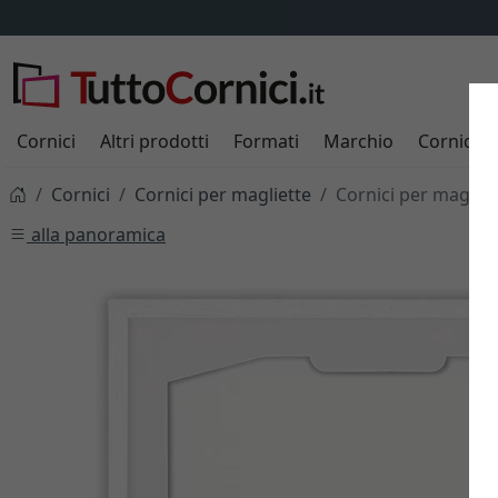
Cornici
Altri prodotti
Formati
Marchio
Cornici s
Cornici
Cornici per magliette
Cornici per maglie
alla panoramica