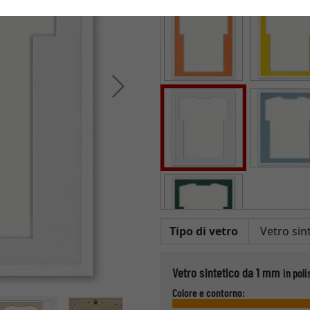
Avanti
Tipo di vetro
Vetro sintetico da 1 mm
in poli
Colore e contorno: