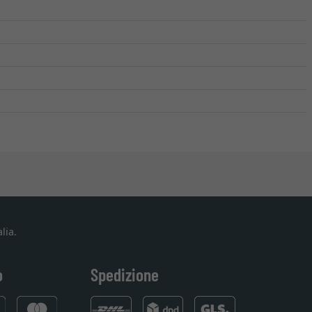
lia.
o
Spedizione