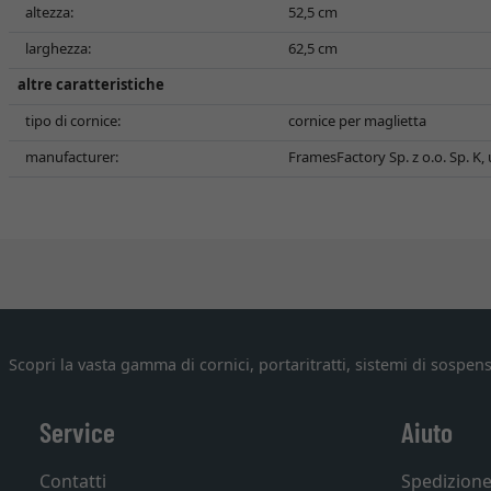
altezza:
52,5 cm
larghezza:
62,5 cm
altre caratteristiche
tipo di cornice:
cornice per maglietta
manufacturer:
FramesFactory Sp. z o.o. Sp. K,
Scopri la vasta gamma di cornici, portaritratti, sistemi di sospens
Service
Aiuto
Contatti
Spedizion