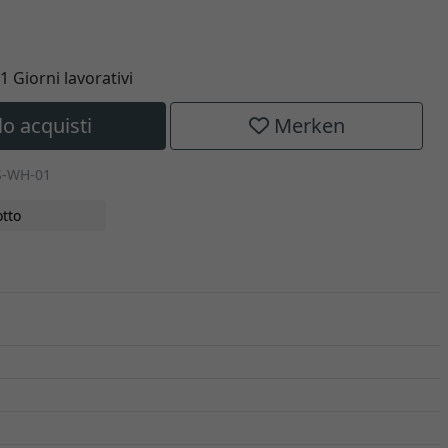
11 Giorni lavorativi
lo acquisti
Merken
S-WH-01
tto