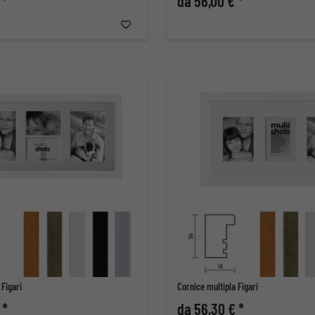
 *
da 56,00 € *
 Figari
Cornice multipla Figari
 *
da 56,30 € *