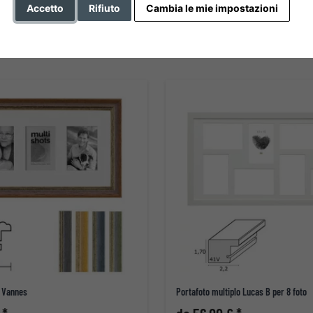
Accetto
Rifiuto
Cambia le mie impostazioni
a Vannes
Portafoto multiplo Lucas B per 8 foto