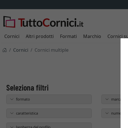
Cornici
Altri prodotti
Formati
Marchio
Cornici s
Cornici
Cornici multiple
formato
marca
caratteristica
numero d
larghezza del profilo