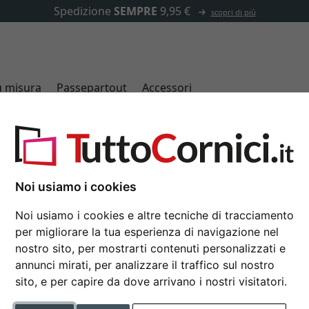
✓
500.000 articoli tra cui scegliere
u misura
Passepartout
Accessori
Cornici multiple
Noi usiamo i cookies
Noi usiamo i cookies e altre tecniche di tracciamento
per migliorare la tua esperienza di navigazione nel
colore
nostro sito, per mostrarti contenuti personalizzati e
annunci mirati, per analizzare il traffico sul nostro
i immagini
materiale
sito, e per capire da dove arrivano i nostri visitatori.