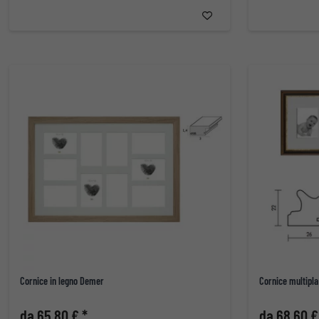
Cornice in legno Demer
Cornice multipla
da 65,80 € *
da 68,60 €