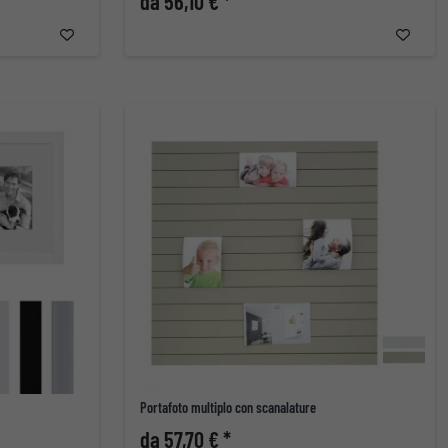
da 56,10 € *
Portafoto multiplo con scanalature
da 57,70 € *