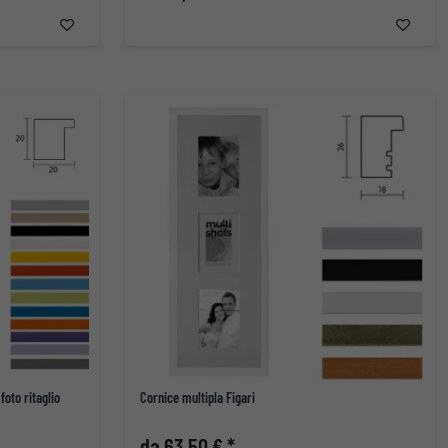
oto ritaglio
Cornice multipla Figari
da 63,50 € *