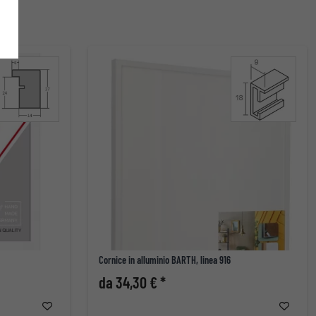
Cornice in alluminio BARTH, linea 916
da 34,30 € *