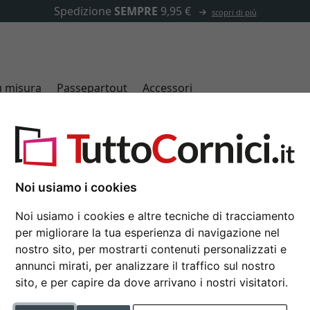
✓
500.000 articoli tra cui scegliere
u misura
Passepartout
Accessori
Cornici bianche
Noi usiamo i cookies
Noi usiamo i cookies e altre tecniche di tracciamento
per migliorare la tua esperienza di navigazione nel
tipo di cornice
nostro sito, per mostrarti contenuti personalizzati e
annunci mirati, per analizzare il traffico sul nostro
tica
larghezza del profilo
sito, e per capire da dove arrivano i nostri visitatori.