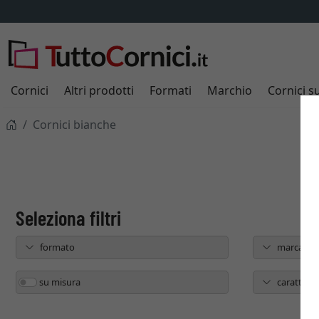
Cornici
Altri prodotti
Formati
Marchio
Cornici s
Cornici bianche
formato
marca
su misura
caratteris