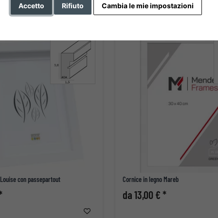
Accetto
Rifiuto
Cambia le mie impostazioni
 Louise con passepartout
Cornice in legno Mareb
*
da 13,00 € *