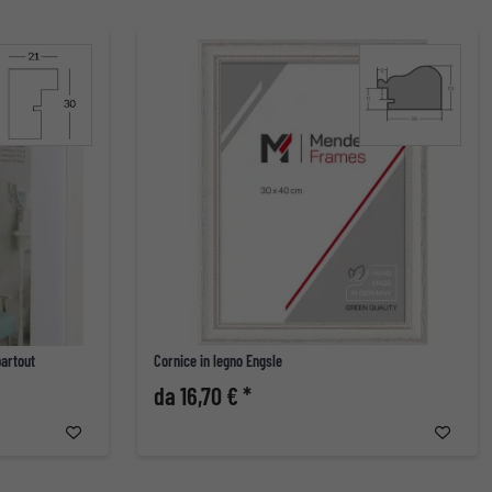
partout
Cornice in legno Engsle
da 16,70 € *