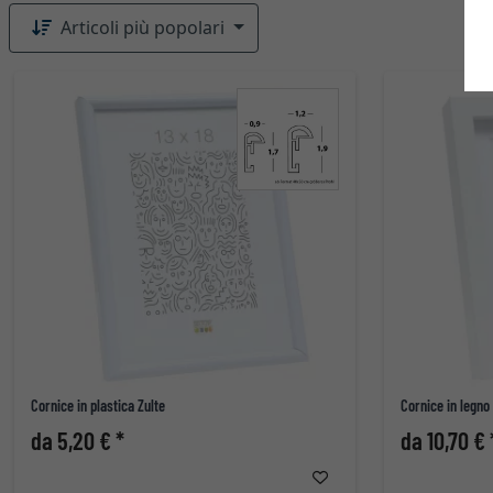
Articoli più popolari
Cornice in plastica Zulte
Cornice in legno
da 5,20 € *
da 10,70 € 