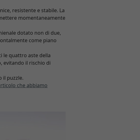
ice, resistente e stabile. La
o e mettere momentaneamente
chienale dotato non di due,
izzontalmente come piano
ti le quattro aste della
 evitando il rischio di
 il puzzle.
l’articolo che abbiamo