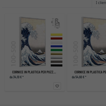
I cli
CORNICE IN PLASTICA PER PUZZLE DA 100 FINO A 500 PEZZI
da 34,10 € *
da 54,60 € *