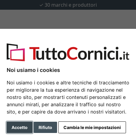
✓
30 marchi e produttori
u misura
Passepartout
Accessori
1000 pezzi
Noi usiamo i cookies
Cornice in plastica pe
Noi usiamo i cookies e altre tecniche di tracciamento
per migliorare la tua esperienza di navigazione nel
Cornice per puzzle di plastic
nostro sito, per mostrarti contenuti personalizzati e
annunci mirati, per analizzare il traffico sul nostro
Formato
sito, e per capire da dove arrivano i nostri visitatori.
Colore
Accetto
Rifiuto
Cambia le mie impostazioni