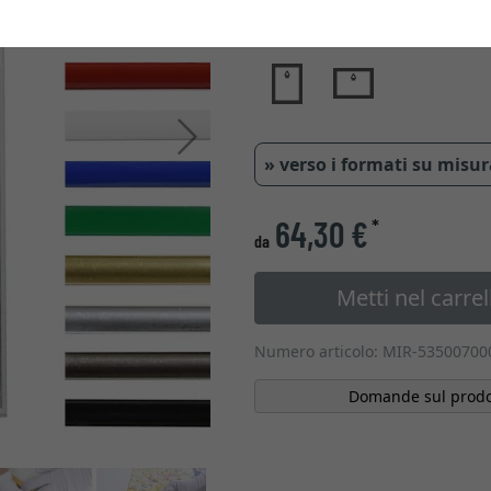
Tipo di vetro
Avanti
» verso i formati su misu
64,30 €
*
da
Metti nel carrel
Numero articolo: MIR-53500700
Domande sul prodo