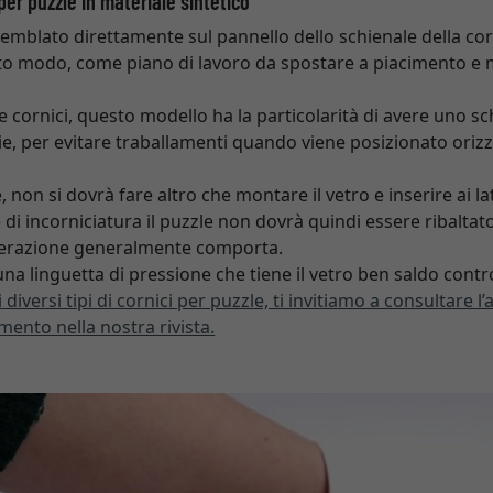
per puzzle in materiale sintetico
emblato direttamente sul pannello dello schienale della corn
esto modo, come piano di lavoro da spostare a piaciment
he cornici, questo modello ha la particolarità di avere uno s
lie, per evitare traballamenti quando viene posizionato or
e, non si dovrà fare altro che montare il vetro e inserire ai la
 di incorniciatura il puzzle non dovrà quindi essere ribaltato,
operazione generalmente comporta.
 una linguetta di pressione che tiene il vetro ben saldo contro
diversi tipi di cornici per puzzle, ti invitiamo a consultare 
ento nella nostra rivista.