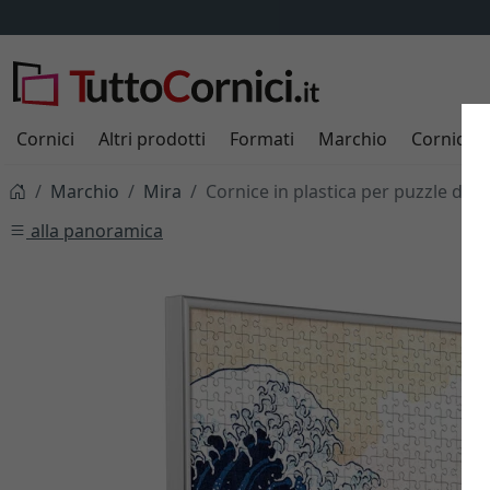
Cornici
Altri prodotti
Formati
Marchio
Cornici s
Marchio
Mira
Cornice in plastica per puzzle da 
alla panoramica