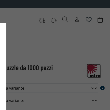
r puzzle da 1000 pezzi
a