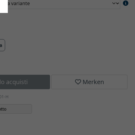
ra
lo acquisti
Merken
01-H
tto