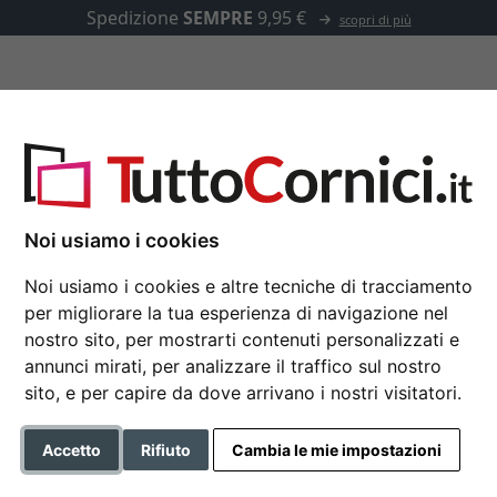
Spedizione
SEMPRE
9,95 €
scopri di più
u misura
Passepartout
Accessori
a per 2 foto in 10x15 cm, misure 25x35 cm
Noi usiamo i cookies
Noi usiamo i cookies e altre tecniche di tracciamento
Cornice multipla Upps
per migliorare la tua esperienza di navigazione nel
misure 25x35 cm
nostro sito, per mostrarti contenuti personalizzati e
annunci mirati, per analizzare il traffico sul nostro
25x35 cm (2x10x15 cm) | noce
sito, e per capire da dove arrivano i nostri visitatori.
Formato
Accetto
Rifiuto
Cambia le mie impostazioni
Colore