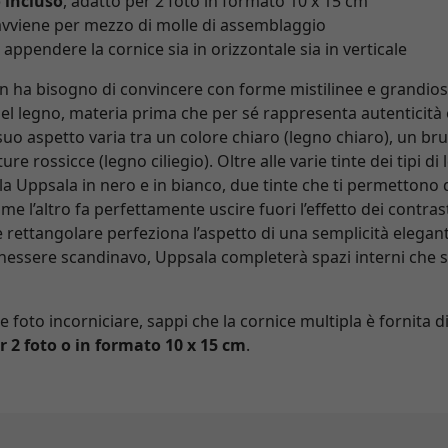
 incluso
, adatto per 2 foto in formato 10 x 15 cm
 avviene per mezzo di molle di assemblaggio
appendere la cornice sia in orizzontale sia in verticale
 ha bisogno di convincere con forme mistilinee e grandiosi
 del legno, materia prima che per sé rappresenta autenticità
 suo aspetto varia tra un colore chiaro (legno chiaro), un b
e rossicce (legno ciliegio). Oltre alle varie tinte dei tipi di 
la Uppsala in nero e in bianco, due tinte che ti permettono d
ome l’altro fa perfettamente uscire fuori l’effetto dei contras
 e rettangolare perfeziona l’aspetto di una semplicità elegan
enessere scandinavo, Uppsala completerà spazi interni che s
e foto incorniciare, sappi che la cornice multipla è fornita
er 2 foto o in formato 10 x 15 cm
.