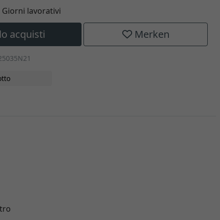
5 Giorni lavorativi
lo acquisti
Merken
025035N21
tto
etro