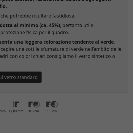
fio.
che potrebbe risultare fastidiosa.
idotta al minimo (ca. 45%)
, pertanto utile
rotezione fisica per il quadro.
esenta una leggera colorazione tendente al verde
,
cepire una sottile sfumatura di verde nell’ambito delle
adri con colori chiari consigliamo il vetro sintetico o
ul vetro standard
0 mm
17,00 mm
0,5 cm
1,3 cm