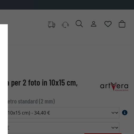
ala per 2 foto in 10x15 cm,
 | Vetro standard (2 mm)