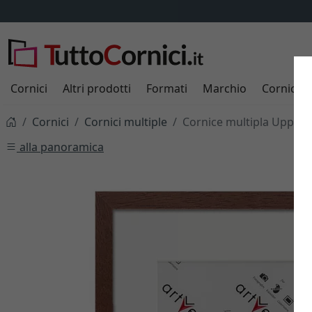
Cornici
Altri prodotti
Formati
Marchio
Cornici s
Cornici
Cornici multiple
Cornice multipla Uppsal
alla panoramica