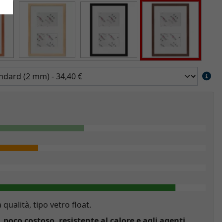
a qualità, tipo vetro float.
, poco costoso, resistente al calore e agli agenti