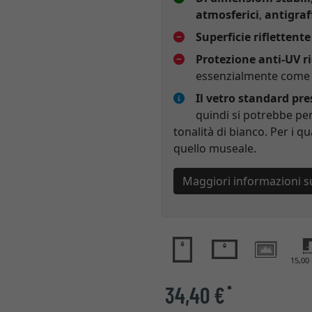
atmosferici
,
antigraf
Superficie riflettente
Protezione anti-UV r
essenzialmente come p
Il vetro standard pr
quindi si potrebbe per
tonalità di bianco. Per i qu
quello museale.
Maggiori informazioni s
15,0
34,40 €
*