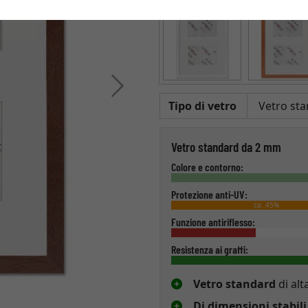
Avanti
Tipo di vetro
Vetro standard da 2 mm
Colore e contorno:
Protezione anti-UV:
ca. 45%
Funzione antiriflesso:
Resistenza ai graffi:
Vetro standard
di alt
Di dimensioni stabili