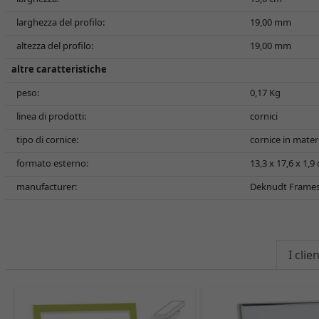
larghezza del profilo:
19,00 mm
altezza del profilo:
19,00 mm
altre caratteristiche
peso:
0,17 Kg
linea di prodotti:
cornici
tipo di cornice:
cornice in materi
formato esterno:
13,3 x 17,6 x 1,
manufacturer:
Deknudt Frames N
I cli