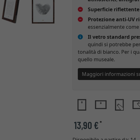
Superficie riflettente
Protezione anti-UV r
essenzialmente come p
Il vetro standard pr
quindi si potrebbe per
tonalità di bianco. Per i qu
quello museale.
Maggiori informazioni s
13,90 €
*
Disponibile a partire da:
14 -