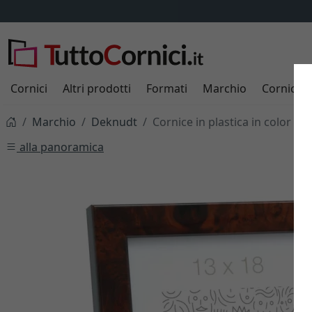
Cornici
Altri prodotti
Formati
Marchio
Cornici s
Marchio
Deknudt
Cornice in plastica in color ra
alla panoramica