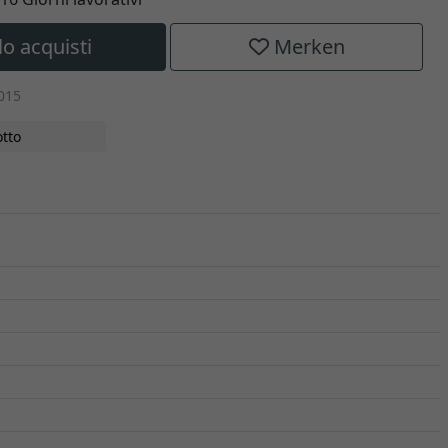
lo acquisti
Merken
015
tto