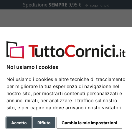
Spedizione
SEMPRE
9,95 €
scopri di più
u misura
Passepartout
Accessori
dica di noce
Noi usiamo i cookies
Cornice in plastica in
Noi usiamo i cookies e altre tecniche di tracciamento
per migliorare la tua esperienza di navigazione nel
10x15 cm | marrone scuro | V
nostro sito, per mostrarti contenuti personalizzati e
annunci mirati, per analizzare il traffico sul nostro
Formato
sito, e per capire da dove arrivano i nostri visitatori.
Colore
Accetto
Rifiuto
Cambia le mie impostazioni