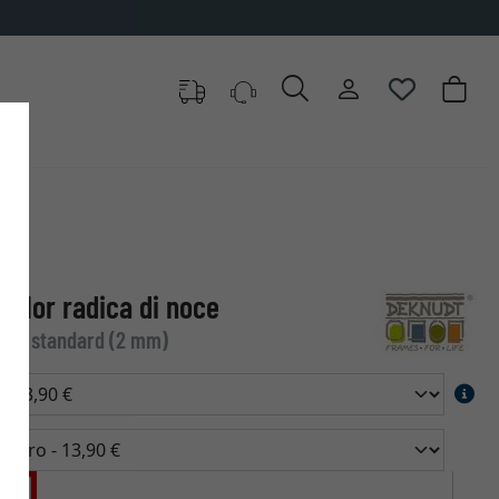
 color radica di noce
etro standard (2 mm)