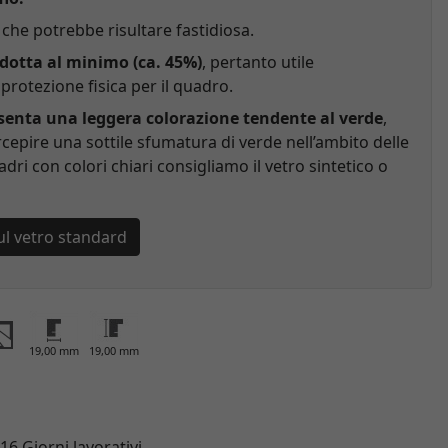
che potrebbe risultare fastidiosa.
idotta al minimo (ca. 45%)
, pertanto utile
rotezione fisica per il quadro.
esenta una leggera colorazione tendente al verde
,
cepire una sottile sfumatura di verde nell’ambito delle
adri con colori chiari consigliamo il vetro sintetico o
ul vetro standard
19,00 mm
19,00 mm
 16 Giorni lavorativi