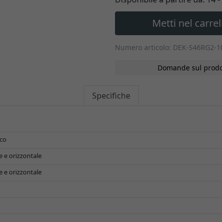
Metti nel carrel
Numero articolo: DEK-S46RG2-1
Domande sul prodo
Specifiche
ico
e e orizzontale
e e orizzontale