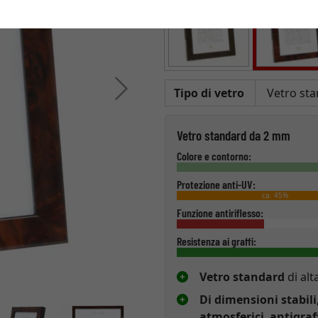
Avanti
Tipo di vetro
Vetro standard da 2 mm
Colore e contorno:
Protezione anti-UV:
ca. 45%
Funzione antiriflesso:
Resistenza ai graffi:
Vetro standard
di alt
Di dimensioni stabili
atmosferici
,
antigraf