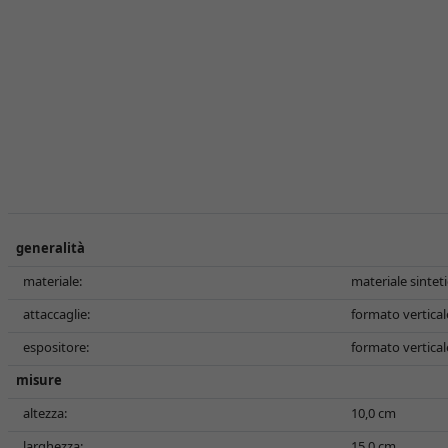
generalità
materiale:
materiale sintet
attaccaglie:
formato vertical
espositore:
formato vertical
misure
altezza:
10,0 cm
larghezza:
15,0 cm