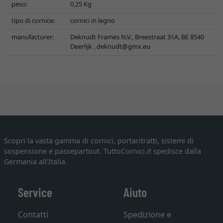
peso:
0,25 Kg
tipo di cornice:
cornici in legno
manufacturer:
Deknudt Frames N.V., Breestraat 31A, BE 8540
Deerlijk ,
deknudt@gmx.eu
Scopri la vasta gamma di cornici, portaritratti, sistemi di
sospensione e passepartout. TuttoCornici.it spedisce dalla
Germania all'Italia.
Service
Aiuto
Contatti
Spedizione e