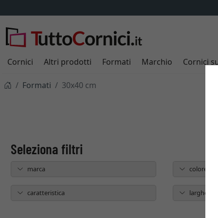
Cornici
Altri prodotti
Formati
Marchio
Cornici s
Formati
30x40 cm
marca
colore
caratteristica
larghezza 