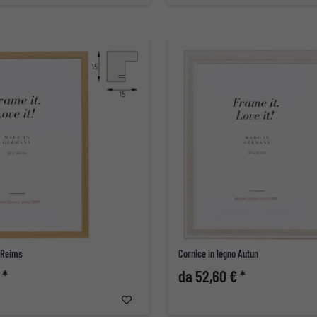
o Reims
Cornice in legno Autun
 *
da 52,60 € *