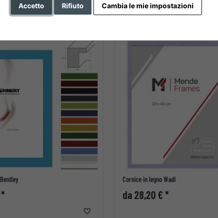
Accetto
Rifiuto
Cambia le mie impostazioni
 Bentley
Cornice in legno Wadi
 *
da 28,20 € *