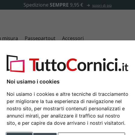
✓
500.000 articoli tra cui scegliere
u misura
Passepartout
Accessori
30x40 cm
Noi usiamo i cookies
Noi usiamo i cookies e altre tecniche di tracciamento
per migliorare la tua esperienza di navigazione nel
tipo di cornice
nostro sito, per mostrarti contenuti personalizzati e
annunci mirati, per analizzare il traffico sul nostro
del profilo
dorso con piede
sito, e per capire da dove arrivano i nostri visitatori.