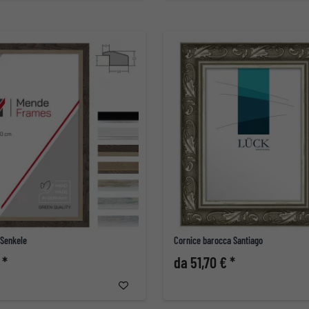
 Senkele
Cornice barocca Santiago
 *
da 51,70 € *