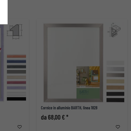
Cornice in alluminio BARTH, linea 1828
da 68,00 € *