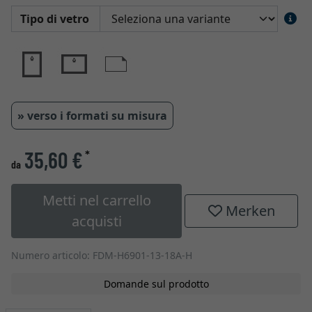
Tipo di vetro
» verso i formati su misura
35,60 €
*
da
Metti nel carrello
Merken
acquisti
Numero articolo: FDM-H6901-13-18A-H
Domande sul prodotto