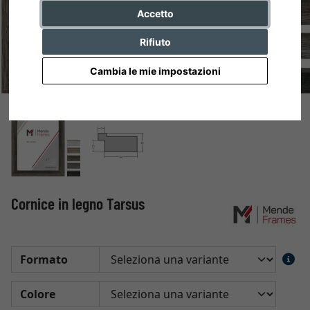
Accetto
Rifiuto
Cambia le mie impostazioni
Cornice in legno Tarsus
Formato
Colore