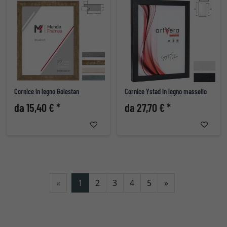
Cornice in legno Golestan
Cornice Ystad in legno massello
da 15,40 € *
da 27,70 € *
Avanti
«
1
2
3
4
5
»