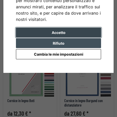
per mostrarti contenuti personalizzati e
annunci mirati, per analizzare il traffico sul
nostro sito, e per capire da dove arrivano i
Cornice Uppsala in legno massello
Cornice in plastica ART
nostri visitatori.
da 12,30 € *
da 13,80 € *
Accetto
Rifiuto
Cambia le mie impostazioni
Cornice in legno Boti
Cornice in legno Burgund con
distanziatore
da 12,30 € *
da 27,60 € *