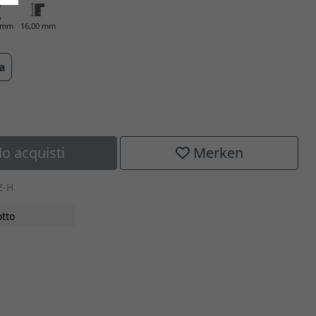
0 mm
16,00 mm
ra
lo acquisti
Merken
Z-H
tto