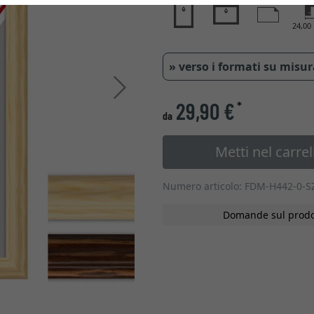
24,0
» verso i formati su misu
Avanti
29,90 €
*
da
Metti nel carrel
Numero articolo: FDM-H442-0-S
Domande sul prodo