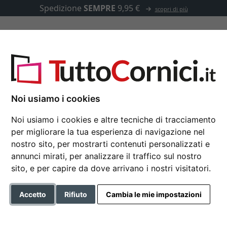
Spedizione
SEMPRE
9,95 €
scopri di più
u misura
Passepartout
Accessori
misura
Noi usiamo i cookies
Noi usiamo i cookies e altre tecniche di tracciamento
per migliorare la tua esperienza di navigazione nel
Cornice in legno Kara
nostro sito, per mostrarti contenuti personalizzati e
annunci mirati, per analizzare il traffico sul nostro
sito, e per capire da dove arrivano i nostri visitatori.
Colore
Accetto
Rifiuto
Cambia le mie impostazioni
Tipo di vetro