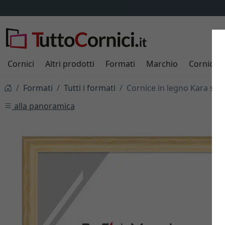
Cornici
Altri prodotti
Formati
Marchio
Cornici s
Formati
Tutti i formati
Cornice in legno Kara su 
alla panoramica