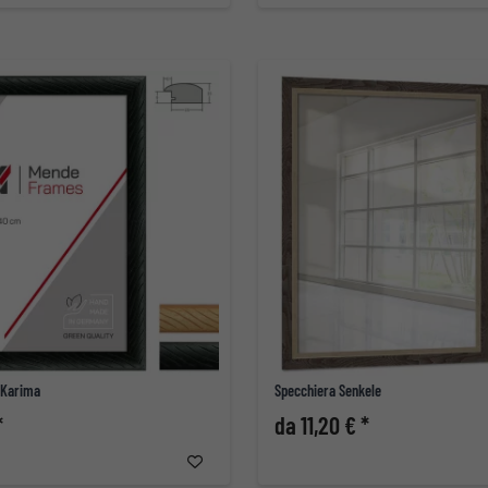
o Karima
Specchiera Senkele
*
da 11,20 € *