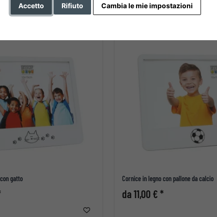
Accetto
Rifiuto
Cambia le mie impostazioni
 con gatto
Cornice in legno con pallone da calcio
*
da 11,00 € *