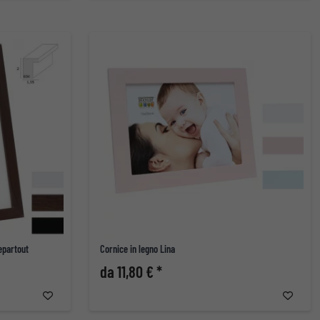
epartout
Cornice in legno Lina
da 11,80 € *