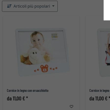
Articoli più popolari
Cornice in legno con orsacchiotto
Cornice in legno
da 11,00 € *
da 11,00 € 