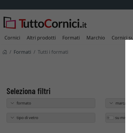
Cornici
Altri prodotti
Formati
Marchio
Cornici s
Formati
Tutti i formati
formato
marca
tipo di vetro
su misura