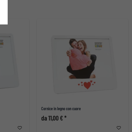
Cornice in legno con cuore
da 11,00 € *