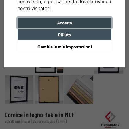
nostro sito, e per capire da dove arrivano i
nostri visitatori.
Accetto
Rifiuto
Cambia le mie impostazioni
Cornice in legno Hekla in MDF
50x70 cm | nero | Vetro sintetico (1 mm)