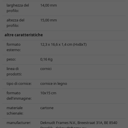
larghezza del
14,00 mm
profilo:
altezza del
15,00 mm
profilo:
altre caratteristiche
formato
12,3 x 16,6 x 1,4 cm (HxBxT)
esterno:
peso:
0,16 Kg
linea di
cornici
prodotti:
tipo di cornice:
cornice in legno
formato
10x15 cm
dell'immagine:
materiale
cartone
schienale:
manufacturer:
Deknudt Frames N.V., Breestraat 31A, BE 8540