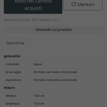
Metti nel carrello
Merken
acquisti
Numero articolo: DEK-S43AL8-1015
Domande sul prodotto
Specifiche
generalità
materiale:
legno
attaccaglie:
formato verticale e orizzontale
espositore:
formato verticale e orizzontale
misure
altezza:
10,0 cm
larghezza:
15,0 cm