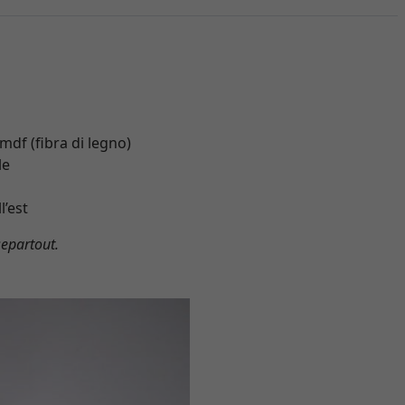
mdf (fibra di legno)
le
l’est
separtout.