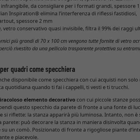
e infrangibile, da consigliare per i formati grandi, spessore
an Inspiration® elimina l’interferenza di riflessi fastidiosi,
artout, spessore 2 mm
tro conservativo quasi invisibile, filtra il 99% dei raggi u
cornici più grandi di 70 x 100 cm vengono tutte fornite di vetro acril
 perciò rivestito da una pellicola trasparente protettiva su entramb
 per quadri come specchiera
nche disponibile come specchiera con cui acquisti non solo
ta quotidiana quando ti fai i cappelli, ti vesti e ti trucchi.
iracoloso elemento decorativo
con cui piccole stanze pos
ndi questo specchio da parete di fronte a una fonte di luce
che si riflette: la stanza apparirà più luminosa. Intanto, non
a parete: può decorare la stanza in maniera disinvolta qua
 su un comò. Posizionato di fronte a rigogliose piante d’int
ante e piacevole.