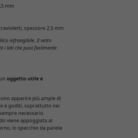
 1,5 mm
ltravioletti, spessore 2,5 mm
ico infrangibile. Il vetro
i i lati che puoi facilmente
 un
oggetto utile e
sono apparire più ampie di
 e goditi, soprattutto nei
 è sempre necessario
ndo viene appoggiata al
erno, lo specchio da parete