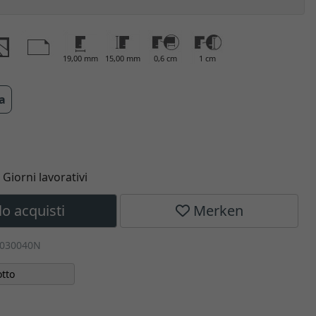
19,00 mm
15,00 mm
0,6 cm
1 cm
ra
5 Giorni lavorativi
lo acquisti
Merken
-030040N
tto