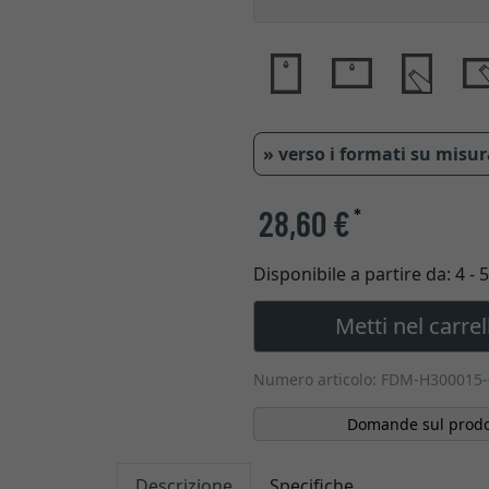
» verso i formati su misu
28,60 €
*
Disponibile a partire da:
4 - 
Metti nel carrel
Numero articolo: FDM-H300015
Domande sul prodo
Descrizione
Specifiche