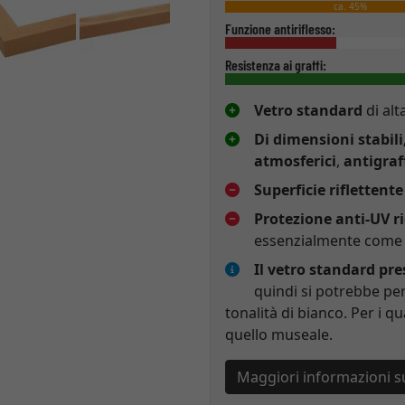
ca. 45%
Funzione antiriflesso:
Resistenza ai graffi:
Vetro standard
di alt
Di dimensioni stabili
atmosferici
,
antigraf
Superficie riflettente
Protezione anti-UV r
essenzialmente come p
Il vetro standard pr
quindi si potrebbe per
tonalità di bianco. Per i qu
quello museale.
Maggiori informazioni s