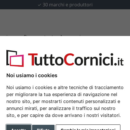
✓
30 marchi e produttori
u misura
Passepartout
Accessori
Noi usiamo i cookies
Cornice in legno Boti
Noi usiamo i cookies e altre tecniche di tracciamento
30x40 cm | albicocca | Vetro
per migliorare la tua esperienza di navigazione nel
nostro sito, per mostrarti contenuti personalizzati e
Formato
annunci mirati, per analizzare il traffico sul nostro
sito, e per capire da dove arrivano i nostri visitatori.
Colore