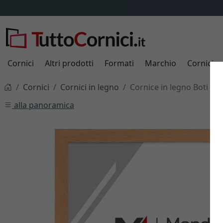
Cornici
Altri prodotti
Formati
Marchio
Cornici s
Cornici
Cornici in legno
Cornice in legno Boti
alla panoramica