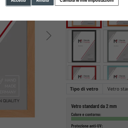
Accetto
Rifiuto
Cambia le mie impostazioni
Avanti
Tipo di vetro
Vetro standard da 2 mm
Colore e contorno:
Protezione anti-UV: