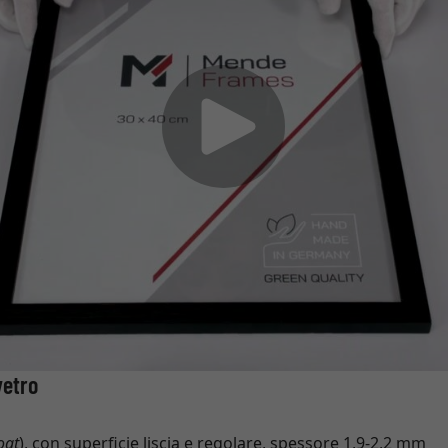
vetro
loat
), con superficie liscia e regolare, spessore 1,9-2,2 mm