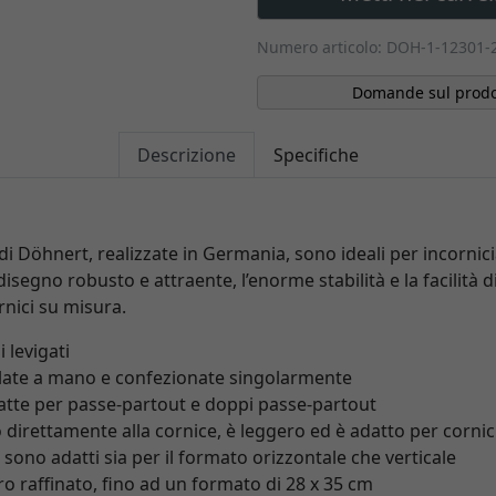
Numero articolo: DOH-1-12301-
Domande sul prodo
Descrizione
Specifiche
 di Döhnert, realizzate in Germania, sono ideali per incornic
isegno robusto e attraente, l’enorme stabilità e la facilità di
rnici su misura.
 levigati
late a mano e confezionate singolarmente
datte per passe-partout e doppi passe-partout
 direttamente alla cornice, è leggero ed è adatto per cornic
i sono adatti sia per il formato orizzontale che verticale
ro raffinato, fino ad un formato di 28 x 35 cm