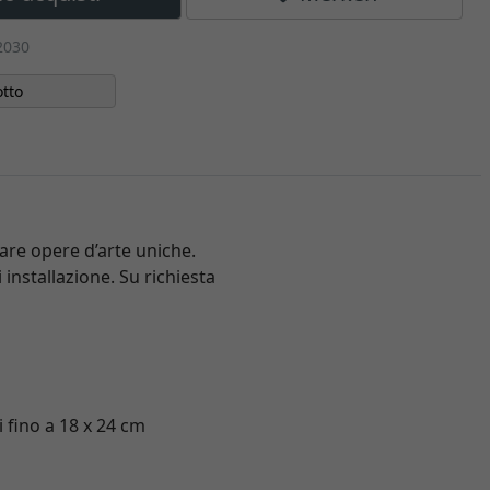
2030
tto
iare opere d’arte uniche.
 installazione. Su richiesta
i fino a 18 x 24 cm