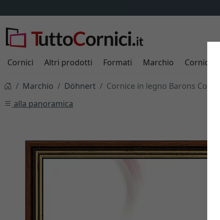
Cornici
Altri prodotti
Formati
Marchio
Cornici s
Marchio
Döhnert
Cornice in legno Barons Court
alla panoramica