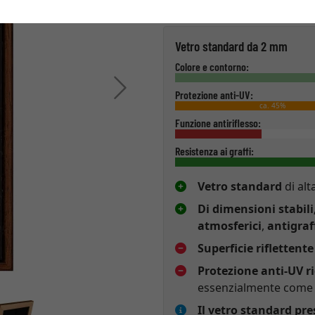
Tipo di vetro
Vetro standard da 2 mm
Colore e contorno:
Avanti
Protezione anti-UV:
ca. 45%
Funzione antiriflesso:
Resistenza ai graffi:
Vetro standard
di alt
Di dimensioni stabili
atmosferici
,
antigraf
Superficie riflettente
Protezione anti-UV r
essenzialmente come p
Il vetro standard pr