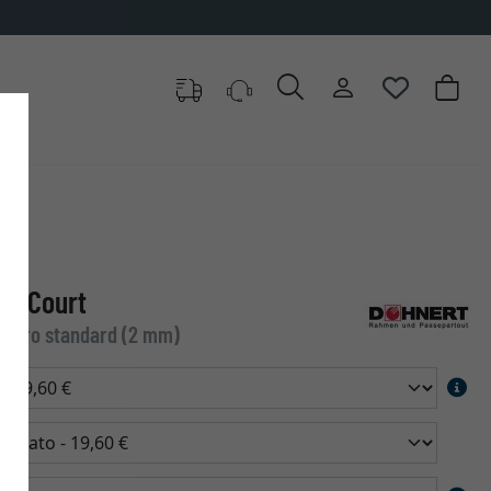
ns Court
 Vetro standard (2 mm)