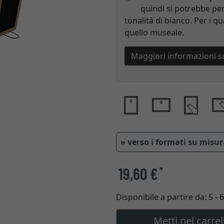
quindi si potrebbe per
tonalità di bianco. Per i qu
quello museale.
Maggiori informazioni s
» verso i formati su misu
19,60 €
*
Disponibile a partire da:
5 - 
Metti nel carrel