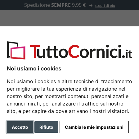
Spedizione
SEMPRE
9,95 €
scopri di più
u misura
Passepartout
Accessori
Noi usiamo i cookies
Noi usiamo i cookies e altre tecniche di tracciamento
Cornice in legno Baro
per migliorare la tua esperienza di navigazione nel
20x30 cm | marrone dorato |
nostro sito, per mostrarti contenuti personalizzati e
annunci mirati, per analizzare il traffico sul nostro
Formato
sito, e per capire da dove arrivano i nostri visitatori.
Colore
Accetto
Rifiuto
Cambia le mie impostazioni