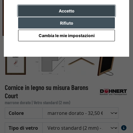
Accetto
Rifiuto
Cambia le mie impostazioni
Cornice in legno su misura Barons
Court
marrone dorato | Vetro standard (2 mm)
Colore
Tipo di vetro