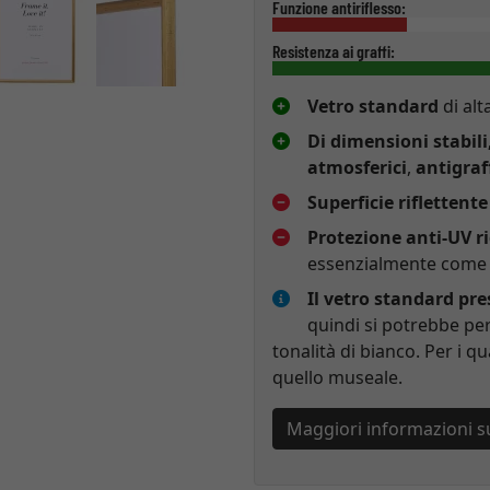
Funzione antiriflesso:
Resistenza ai graffi:
Vetro standard
di alt
Di dimensioni stabili
atmosferici
,
antigraf
Superficie riflettente
Protezione anti-UV r
essenzialmente come p
Il vetro standard pr
quindi si potrebbe per
tonalità di bianco. Per i qu
quello museale.
Maggiori informazioni s