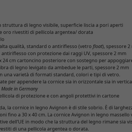
ruttura di legno visibile, superficie liscia a pori aperti
e oro rivestiti di pellicola argentea/ dorata
lo
 alta qualità, standard o antiriflesso (vetro
float
), spessore 2
o antiriflesso con protezione dai raggi UV, spessore 2 mm
 x 24 cm cartoncino posteriore con sostegno per appoggiare
fibra di legno levigato da ambedue le parti, spessore 2 mm
 una varietà di formati standard, colori e tipi di vetro.
te per appendere la cornice sia in orizzontale sia in vertica
à
Made in Germany
llicola di protezione e con angoli protettivi in cartone
 la cornice in legno Avignon è di stile sobrio. È di larghez
oni fino a 30 x 40 cm. La cornice Avignon in legno massello 
ive dell’UE in modo che la struttura del legno rimane sia visi
estiti di una pellicola argentea o dorata.