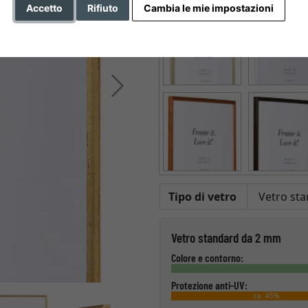
Accetto
Rifiuto
Cambia le mie impostazioni
Avanti
Tipo di vetro
Vetro standard da 2 mm
Colore e contorno:
Protezione anti-UV:
ca. 45%