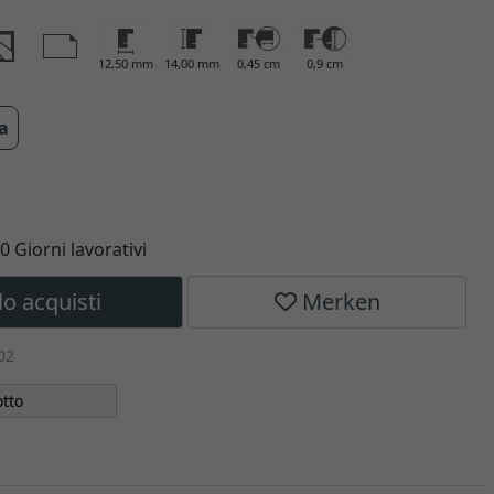
12,50 mm
14,00 mm
0,45 cm
0,9 cm
ra
10 Giorni lavorativi
lo acquisti
Merken
02
tto