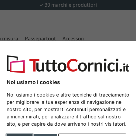
✓
30 marchi e produttori
u misura
Passepartout
Accessori
Cornice in legno Avig
Noi usiamo i cookies
18x24 cm | dorato | Vetro st
Noi usiamo i cookies e altre tecniche di tracciamento
per migliorare la tua esperienza di navigazione nel
Cornice in legno con disegno
nostro sito, per mostrarti contenuti personalizzati e
Formato
annunci mirati, per analizzare il traffico sul nostro
sito, e per capire da dove arrivano i nostri visitatori.
Colore