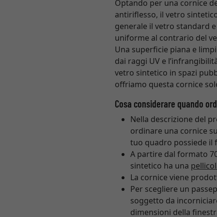
Optando per una cornice del p
antiriflesso, il vetro sintetic
generale il vetro standard e 
uniforme al contrario del ve
Una superficie piana e limpi
dai raggi UV e l’infrangibili
vetro sintetico in spazi pubb
offriamo questa cornice solo
Cosa considerare quando ordi
Nella descrizione del p
ordinare una cornice su
tuo quadro possiede il f
A partire dal formato 70
sintetico ha una
pellico
La cornice viene prodot
Per scegliere un passep
soggetto da incorniciare
dimensioni della finestr