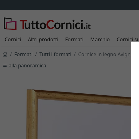
Cornici
Altri prodotti
Formati
Marchio
Cornici s
Formati
Tutti i formati
Cornice in legno Avignon
alla panoramica