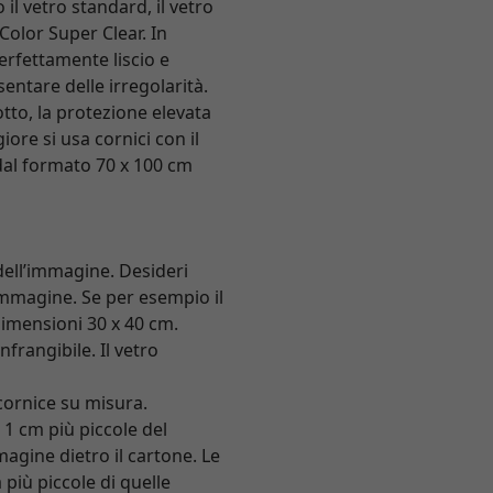
il vetro standard, il vetro
 Color Super Clear. In
erfettamente liscio e
entare delle irregolarità.
otto, la protezione elevata
iore si usa cornici con il
e dal formato 70 x 100 cm
dell’immagine. Desideri
’immagine. Se per esempio il
 dimensioni 30 x 40 cm.
frangibile. Il vetro
 cornice su misura.
 1 cm più piccole del
magine dietro il cartone. Le
 più piccole di quelle