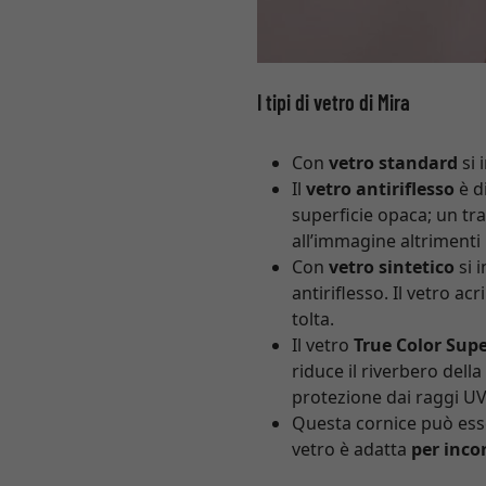
I tipi di vetro di Mira
Con
vetro standard
si 
Il
vetro antiriflesso
è d
superficie opaca; un tra
all’immagine altrimenti 
Con
vetro sintetico
si 
antiriflesso. Il vetro ac
tolta.
Il vetro
True Color Supe
riduce il riverbero del
protezione dai raggi UV.
Questa cornice può ess
vetro è adatta
per incor