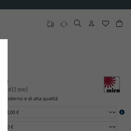
non
andard (2 mm)
 moderno e di alta qualità