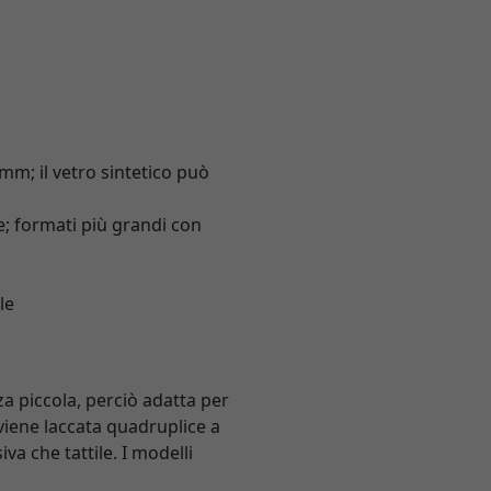
 mm; il vetro sintetico può
; formati più grandi con
le
za piccola, perciò adatta per
viene laccata quadruplice a
va che tattile. I modelli