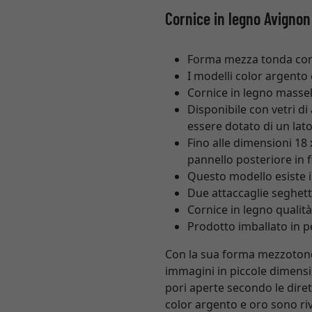
Cornice in legno Avignon
Forma mezza tonda con st
I modelli color argento 
Cornice in legno massel
Disponibile con vetri di
essere dotato di un lat
Fino alle dimensioni 18
pannello posteriore in 
Questo modello esiste in
Due attaccaglie seghetta
Cornice in legno qualit
Prodotto imballato in pe
Con la sua forma mezzotonda,
immagini in piccole dimensi
pori aperte secondo le dirett
color argento e oro sono riv