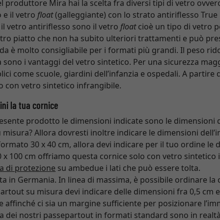
roduttore Mira hai la scelta fra diversi tipi di vetro ovvero 
o e il vetro
float
(galleggiante) con lo strato antiriflesso True
il vetro antiriflesso sono il vetro
float
cioè un tipo di vetro p
tro piatto che non ha subito ulteriori trattamenti e può pres
da è molto consigliabile per i formati più grandi. Il peso rid
tà sono i vantaggi del vetro sintetico. Per una sicurezza magg
lici come scuole, giardini dell’infanzia e ospedali. A partir
 con vetro sintetico infrangibile.
ni la tua cornice
resente prodotto le dimensioni indicate sono le dimensioni 
 misura? Allora dovresti inoltre indicare le dimensioni dell
ormato 30 x 40 cm, allora devi indicare per il tuo ordine le
 x 100 cm offriamo questa cornice solo con vetro sintetico in
la di protezione
su ambedue i lati che può essere tolta.
ta in Germania. In linea di massima, è possibile ordinare la
artout su misura devi indicare delle dimensioni fra 0,5 cm e
 affinché ci sia un margine sufficiente per posizionare l’im
a dei nostri passepartout in formati standard sono in realtà