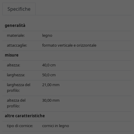
Specifiche
generalità
materiale:
legno
attaccaglie:
formato verticale e orizzontale
misure
altezza:
40,0 cm
larghezza:
50,0 cm
larghezza del
21,00 mm
profilo:
altezza del
30,00 mm
profilo:
altre caratteristiche
tipo di cornice:
cornici in legno