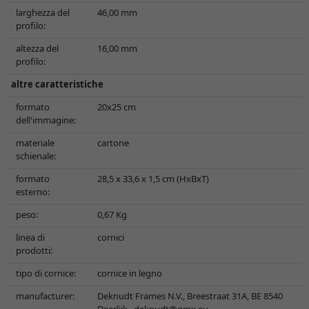
larghezza del
46,00 mm
profilo:
altezza del
16,00 mm
profilo:
altre caratteristiche
formato
20x25 cm
dell'immagine:
materiale
cartone
schienale:
formato
28,5 x 33,6 x 1,5 cm (HxBxT)
esterno:
peso:
0,67 Kg
linea di
cornici
prodotti:
tipo di cornice:
cornice in legno
manufacturer:
Deknudt Frames N.V., Breestraat 31A, BE 8540