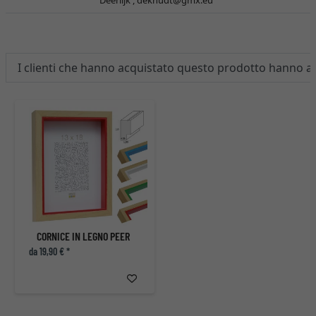
Deerlijk ,
deknudt@gmx.eu
I clienti che hanno acquistato questo prodotto hanno 
CORNICE IN LEGNO PEER
da 19,90 € *