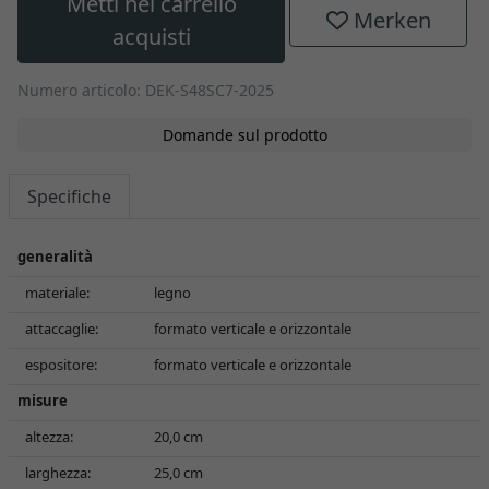
Metti nel carrello
Merken
acquisti
Numero articolo: DEK-S48SC7-2025
Domande sul prodotto
Specifiche
generalità
materiale:
legno
attaccaglie:
formato verticale e orizzontale
espositore:
formato verticale e orizzontale
misure
altezza:
20,0 cm
larghezza:
25,0 cm