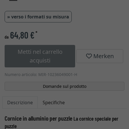
» verso i formati su misura
64,80 €
*
da
Metti nel carrello
Merken
acquisti
Numero articolo: MIR-10236049001-H
Domande sul prodotto
Descrizione
Specifiche
Cornice in alluminio per puzzle
La cornice speciale per
puzzle