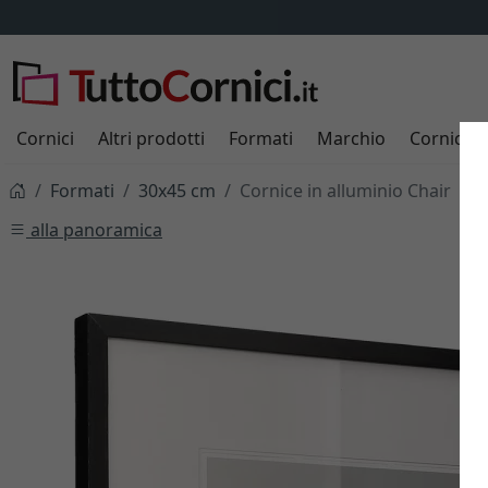
Cornici
Altri prodotti
Formati
Marchio
Cornici s
Formati
30x45 cm
Cornice in alluminio Chair
alla panoramica