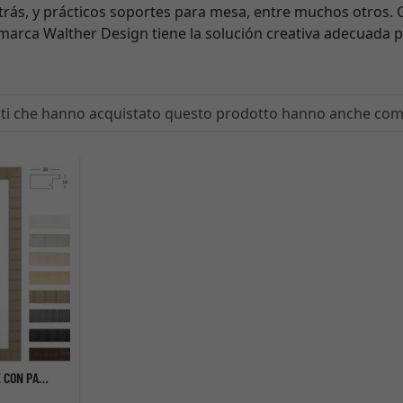
rás, y prácticos soportes para mesa, entre muchos otros. G
marca Walther Design tiene la solución creativa adecuada p
enti che hanno acquistato questo prodotto hanno anche co
CORNICE IN LEGNO HOME CON PASSEPARTOUT