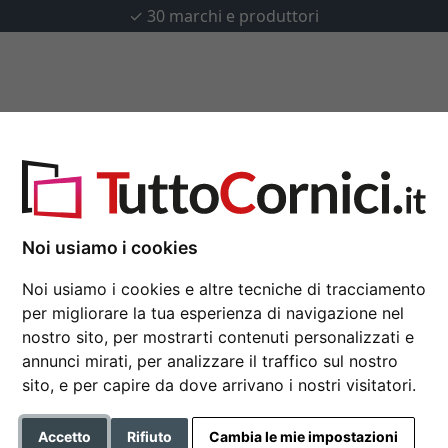
✓
30 marchi e produttori
u misura
Passepartout
Accessori
Noi usiamo i cookies
Cornice in alluminio C
Noi usiamo i cookies e altre tecniche di tracciamento
30x45 cm | nero | Vetro stan
per migliorare la tua esperienza di navigazione nel
Cornice in alluminio
nostro sito, per mostrarti contenuti personalizzati e
annunci mirati, per analizzare il traffico sul nostro
Formato
sito, e per capire da dove arrivano i nostri visitatori.
Colore
Accetto
Rifiuto
Cambia le mie impostazioni