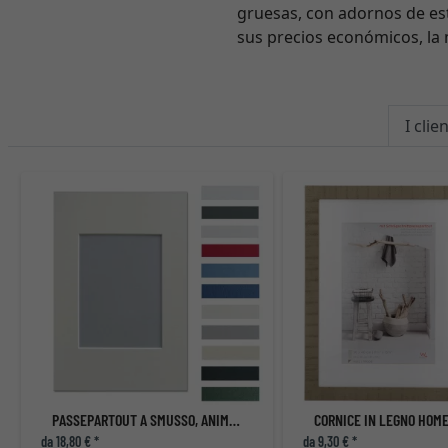
gruesas, con adornos de est
sus precios económicos, la 
I cli
PASSEPARTOUT A SMUSSO, ANIMA BIANCA
da 18,80 € *
da 9,30 € *