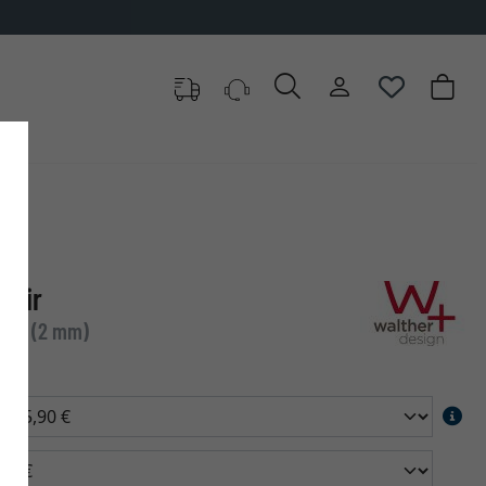
hair
dard (2 mm)