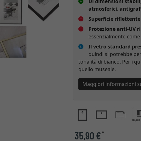
Di dimensioni stabili
atmosferici
,
antigraf
Superficie riflettente
Protezione anti-UV r
essenzialmente come p
Il vetro standard pr
quindi si potrebbe per
tonalità di bianco. Per i qu
quello museale.
Maggiori informazioni s
10,0
35,90 €
*