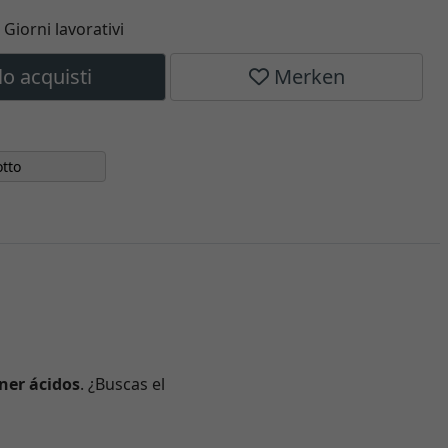
6 Giorni lavorativi
lo acquisti
Merken
tto
ner ácidos
. ¿Buscas el