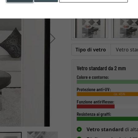
Avanti
Tipo di vetro
Vetro standard da 2 mm
Colore e contorno:
Protezione anti-UV:
ca. 45%
Funzione antiriflesso:
Resistenza ai graffi:
Vetro standard
di alt