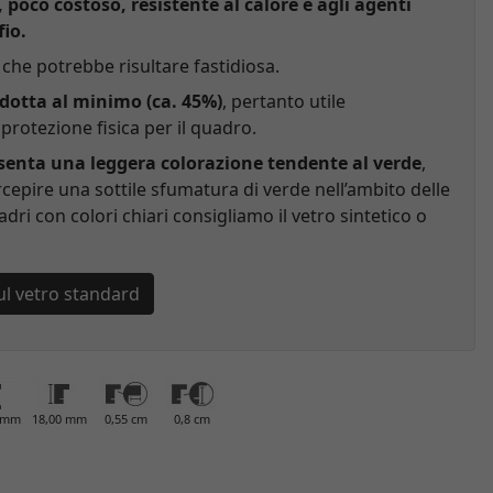
, poco costoso, resistente al calore e agli agenti
fio.
che potrebbe risultare fastidiosa.
idotta al minimo (ca. 45%)
, pertanto utile
rotezione fisica per il quadro.
esenta una leggera colorazione tendente al verde
,
cepire una sottile sfumatura di verde nell’ambito delle
adri con colori chiari consigliamo il vetro sintetico o
ul vetro standard
0 mm
18,00 mm
0,55 cm
0,8 cm