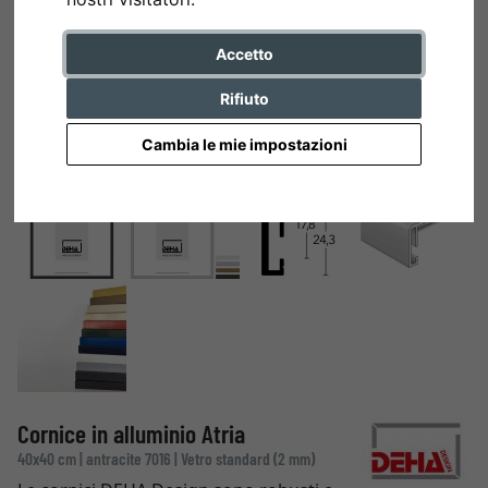
Accetto
Rifiuto
Cambia le mie impostazioni
Cornice in alluminio Atria
40x40 cm | antracite 7016 | Vetro standard (2 mm)