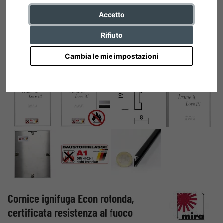
Accetto
Rifiuto
Cambia le mie impostazioni
Cornice ignifuga Econ rotonda,
certificata resistenza al fuoco