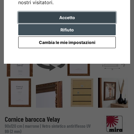
nostri visitatori.
Accetto
Rifiuto
Cambia le mie impostazioni
Cornice barocca Velay
90x120 cm | marrone | Vetro sintetico antiriflesso UV
99 (2 mm)