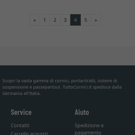
Indietro
Avanti
«
1
2
3
4
5
»
Scopri la vasta gamma di cornici, portaritratti, sistemi di
sospensione e passepartout. TuttoCornici.it spedisce dalla
Germania all'Italia.
Service
Aiuto
Contatti
Spedizione e
pagamento
Carrello acquisti