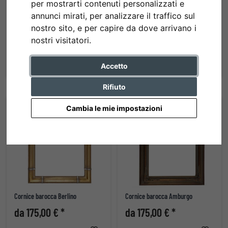
per mostrarti contenuti personalizzati e
annunci mirati, per analizzare il traffico sul
nostro sito, e per capire da dove arrivano i
Cornice barocca Serena
Cornice barocca Salamanca
nostri visitatori.
da 162,50 € *
da 169,10 € *
Accetto
Rifiuto
Cambia le mie impostazioni
Cornice barocca Berlino
Cornice barocca Amburgo
da 175,00 € *
da 175,00 € *