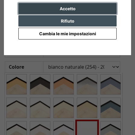
Accetto
Rifiuto
1,4 mm Passepartout, dimensioni
interne su misura
Cambia le mie impostazioni
50x70 cm | bianco naturale (254)
Formato
Colore